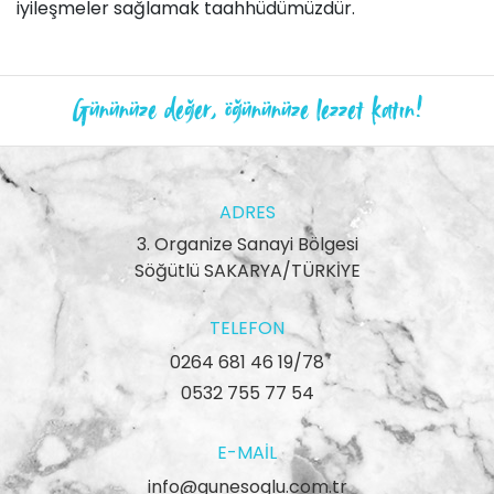
iyileşmeler sağlamak taahhüdümüzdür.
Gününüze değer, öğününüze lezzet katın!
ADRES
3. Organize Sanayi Bölgesi
Söğütlü SAKARYA/TÜRKİYE
TELEFON
0264 681 46 19/78
0532 755 77 54
E-MAIL
info@gunesoglu.com.tr