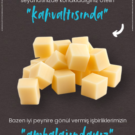
seyahatinizde konakladığınız otelin
“kahvaltısında”
Bazen iyi peynire gönül vermiş işbirliklerimizin