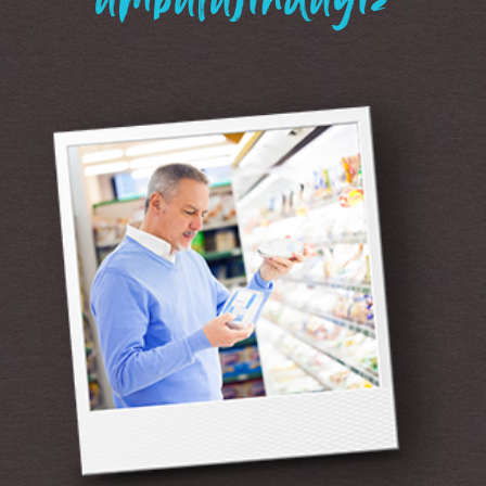
“ambalajındayız”