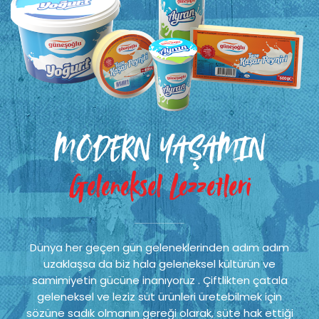
MODERN YAŞAMIN
Geleneksel Lezzetleri
Dünya her geçen gün geleneklerinden adım adım
uzaklaşsa da biz hala geleneksel kültürün ve
samimiyetin gücüne inanıyoruz . Çiftlikten çatala
geleneksel ve leziz süt ürünleri üretebilmek için
sözüne sadık olmanın gereği olarak, süte hak ettiği