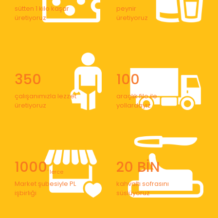
sütten 1 kilo kaşar
peynir
üretiyoruz
üretiyoruz
350
100
çalışanımızla lezzet
araçlık filo ile
üretiyoruz
yollardayız
1000
20 BİN
' lerce
Market şubesiyle PL
kahvaltı sofrasını
işbirliği
süslüyoruz