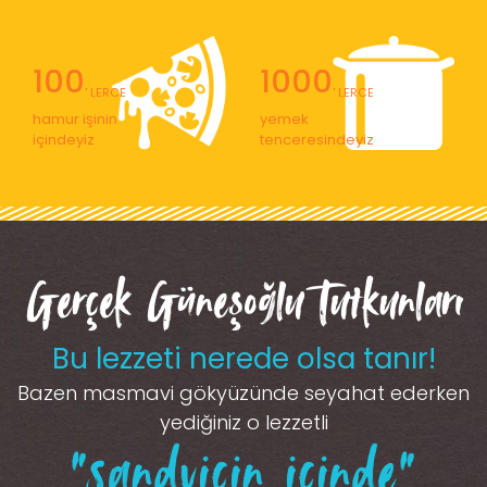
100
1000
' LERCE
' LERCE
hamur işinin
yemek
içindeyiz
tenceresindeyiz
Gerçek Güneşoğlu Tutkunları
Bu lezzeti nerede olsa tanır!
Bazen masmavi gökyüzünde seyahat ederken
yediğiniz o lezzetli
“sandviçin içinde”