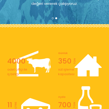
değeri vererek çalışıyoruz.
Günlük
4000
350
TON
adet çiftçi ile
süt işleme
iş birliği
kapasitesi
Ayda
11
700
LİTRE
TON