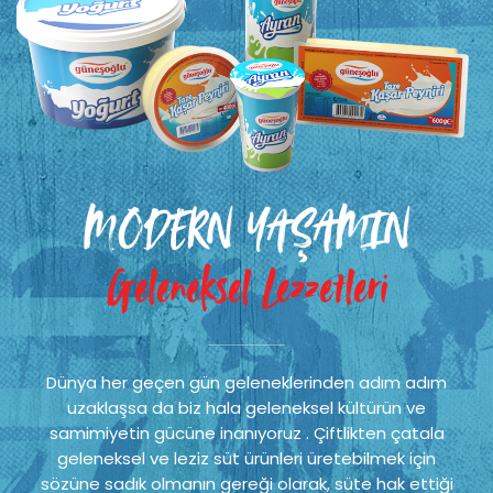
MODERN YAŞAMIN
Geleneksel Lezzetleri
Dünya her geçen gün geleneklerinden adım adım
uzaklaşsa da biz hala geleneksel kültürün ve
samimiyetin gücüne inanıyoruz . Çiftlikten çatala
geleneksel ve leziz süt ürünleri üretebilmek için
sözüne sadık olmanın gereği olarak, süte hak ettiği