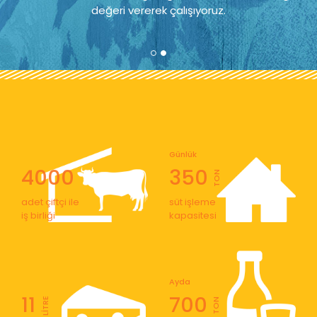
değeri vererek çalışıyoruz.
Günlük
4000
350
TON
adet çiftçi ile
süt işleme
iş birliği
kapasitesi
Ayda
11
700
LİTRE
TON