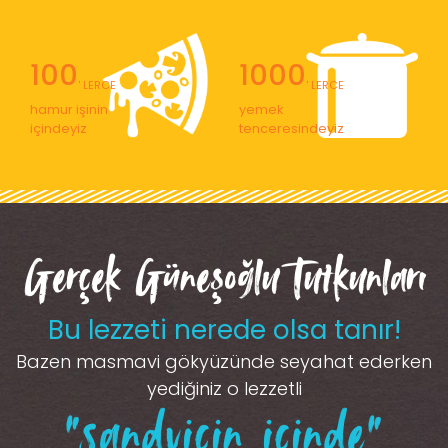
100
1000
' LERCE
' LERCE
hamur işinin
yemek
içindeyiz
tenceresindeyiz
Gerçek Güneşoğlu Tutkunları
Bu lezzeti nerede olsa tanır!
Bazen masmavi gökyüzünde seyahat ederken
yediğiniz o lezzetli
“sandviçin içinde”