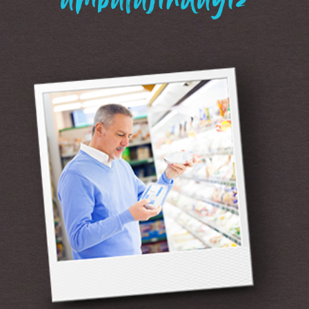
“ambalajındayız”