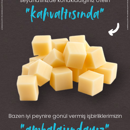
seyahatinizde konakladığınız otelin
“kahvaltısında”
Bazen iyi peynire gönül vermiş işbirliklerimizin