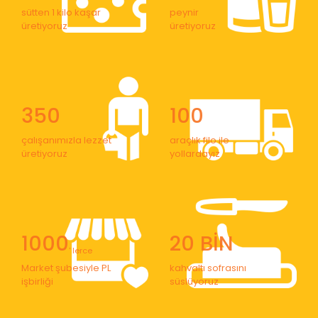
sütten 1 kilo kaşar
peynir
üretiyoruz
üretiyoruz
350
100
çalışanımızla lezzet
araçlık filo ile
üretiyoruz
yollardayız
1000
20 BİN
' lerce
Market şubesiyle PL
kahvaltı sofrasını
işbirliği
süslüyoruz