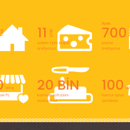
Ayda
11
700
LİTRE
TON
T
sütten 1 kilo kaşar
peynir
üretiyoruz
üretiyoruz
0
20 BİN
100
' lerce
' L
le PL
kahvaltı sofrasını
hamur işinin
süslüyoruz
içindeyiz