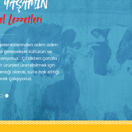
 YAŞAMIN
l Lezzetleri
geleneklerinden adım adım
a geleneksel kültürün ve
nıyoruz . Çiftlikten çatala
t ürünleri üretebilmek için
reği olarak, süte hak ettiği
rek çalışıyoruz.