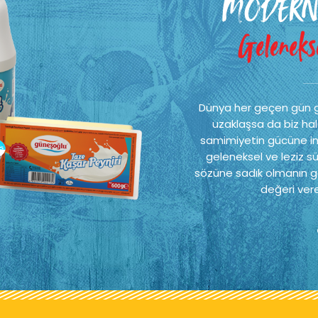
MODERN
Gelenekse
Dünya her geçen gün 
uzaklaşsa da biz hal
samimiyetin gücüne ina
geleneksel ve leziz sü
sözüne sadık olmanın ge
değeri vere