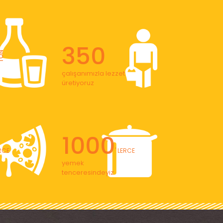
350
ON
çalışanımızla lezzet
üretiyoruz
1000
ERCE
' LERCE
yemek
tenceresindeyiz