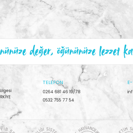
ünüze değer, öğününüze lezzet ka
TELEFON
E-
ölgesi
0264 681 46 19/78
in
RKİYE
0532 755 77 54