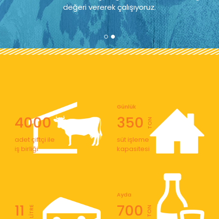
değeri vererek çalışıyoruz.
Günlük
4000
350
TON
adet çiftçi ile
süt işleme
iş birliği
kapasitesi
Ayda
11
700
LİTRE
TON