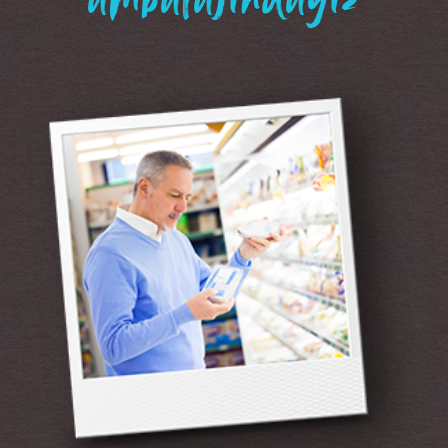
“ambalajındayız”