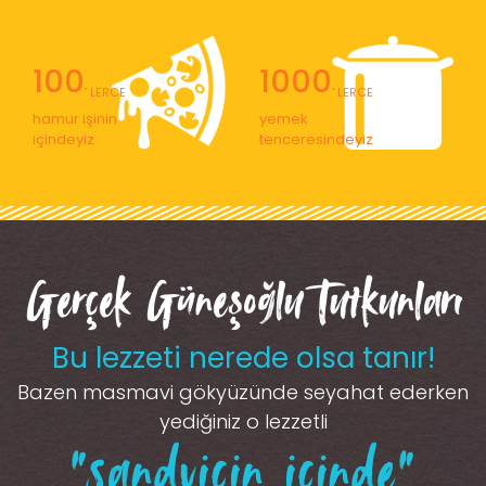
100
1000
' LERCE
' LERCE
hamur işinin
yemek
içindeyiz
tenceresindeyiz
Gerçek Güneşoğlu Tutkunları
Bu lezzeti nerede olsa tanır!
Bazen masmavi gökyüzünde seyahat ederken
yediğiniz o lezzetli
“sandviçin içinde”