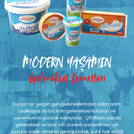
MODERN YAŞAMIN
Geleneksel Lezzetleri
Dünya her geçen gün geleneklerinden adım adım
uzaklaşsa da biz hala geleneksel kültürün ve
samimiyetin gücüne inanıyoruz . Çiftlikten çatala
geleneksel ve leziz süt ürünleri üretebilmek için
sözüne sadık olmanın gereği olarak, süte hak ettiği