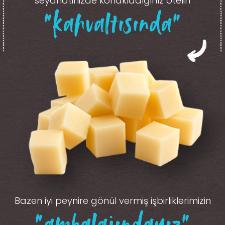
seyahatinizde konakladığınız otelin
“kahvaltısında”
Bazen iyi peynire gönül vermiş işbirliklerimizin