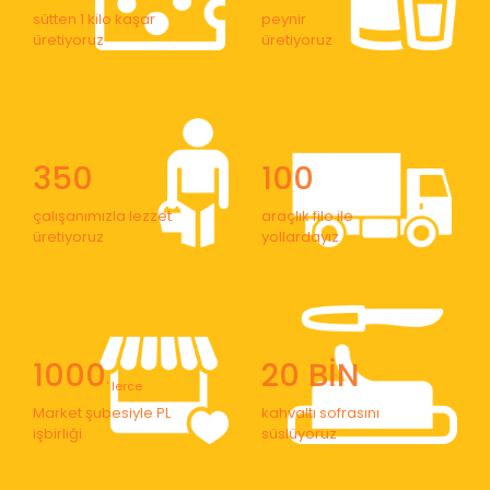
sütten 1 kilo kaşar
peynir
üretiyoruz
üretiyoruz
350
100
çalışanımızla lezzet
araçlık filo ile
üretiyoruz
yollardayız
1000
20 BİN
' lerce
Market şubesiyle PL
kahvaltı sofrasını
işbirliği
süslüyoruz