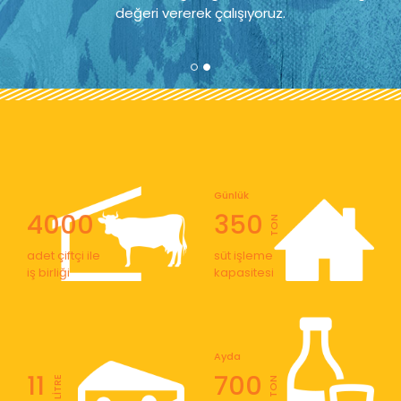
değeri vererek çalışıyoruz.
Günlük
4000
350
TON
adet çiftçi ile
süt işleme
iş birliği
kapasitesi
Ayda
11
700
LİTRE
TON