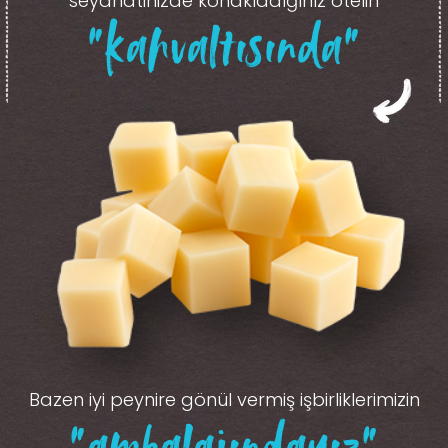
seyahatinizde konakladığınız otelin
“kahvaltısında”
Bazen iyi peynire gönül vermiş işbirliklerimizin