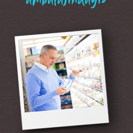
“ambalajındayız”