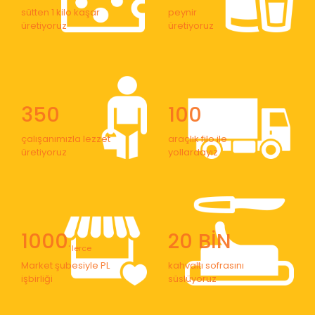
sütten 1 kilo kaşar
peynir
üretiyoruz
üretiyoruz
350
100
çalışanımızla lezzet
araçlık filo ile
üretiyoruz
yollardayız
1000
20 BİN
' lerce
Market şubesiyle PL
kahvaltı sofrasını
işbirliği
süslüyoruz