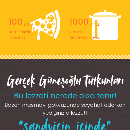
100
1000
' LERCE
' LERCE
hamur işinin
yemek
içindeyiz
tenceresindeyiz
Gerçek Güneşoğlu Tutkunları
Bu lezzeti nerede olsa tanır!
Bazen masmavi gökyüzünde seyahat ederken
yediğiniz o lezzetli
“sandviçin içinde”