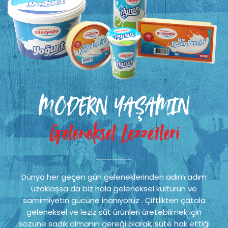
MODERN YAŞAMIN
Geleneksel Lezzetleri
Dünya her geçen gün geleneklerinden adım adım
uzaklaşsa da biz hala geleneksel kültürün ve
samimiyetin gücüne inanıyoruz . Çiftlikten çatala
geleneksel ve leziz süt ürünleri üretebilmek için
sözüne sadık olmanın gereği olarak, süte hak ettiği