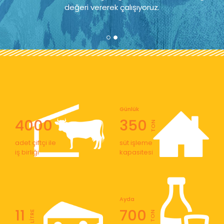
değeri vererek çalışıyoruz.
Günlük
4000
350
TON
adet çiftçi ile
süt işleme
iş birliği
kapasitesi
Ayda
11
700
LİTRE
TON