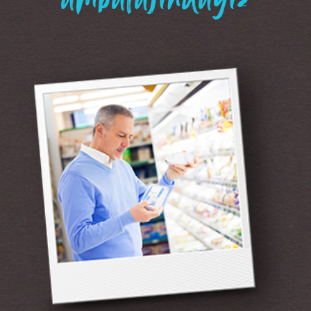
“ambalajındayız”