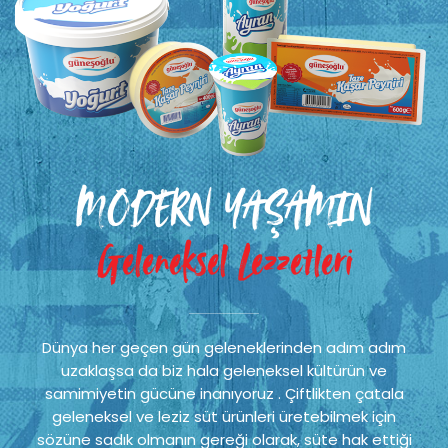
MODERN YAŞAMIN
Geleneksel Lezzetleri
Dünya her geçen gün geleneklerinden adım adım
uzaklaşsa da biz hala geleneksel kültürün ve
samimiyetin gücüne inanıyoruz . Çiftlikten çatala
geleneksel ve leziz süt ürünleri üretebilmek için
sözüne sadık olmanın gereği olarak, süte hak ettiği