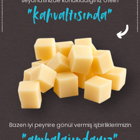
seyahatinizde konakladığınız otelin
“kahvaltısında”
Bazen iyi peynire gönül vermiş işbirliklerimizin