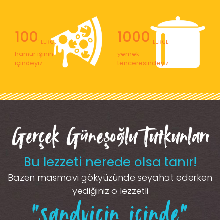
100
1000
' LERCE
' LERCE
hamur işinin
yemek
içindeyiz
tenceresindeyiz
Gerçek Güneşoğlu Tutkunları
Bu lezzeti nerede olsa tanır!
Bazen masmavi gökyüzünde seyahat ederken
yediğiniz o lezzetli
“sandviçin içinde”