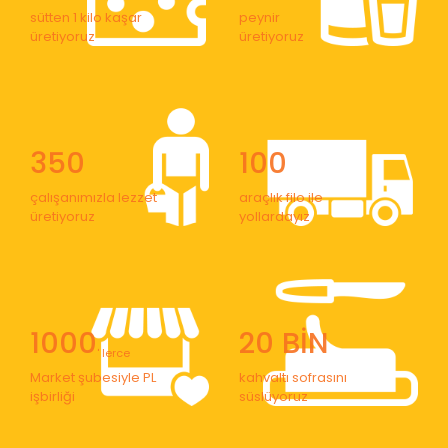
sütten 1 kilo kaşar
peynir
üretiyoruz
üretiyoruz
350
100
çalışanımızla lezzet
araçlık filo ile
üretiyoruz
yollardayız
1000
20 BİN
' lerce
Market şubesiyle PL
kahvaltı sofrasını
işbirliği
süslüyoruz