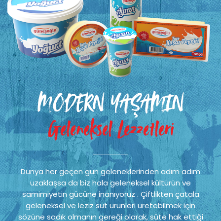
MODERN YAŞAMIN
Geleneksel Lezzetleri
Dünya her geçen gün geleneklerinden adım adım
uzaklaşsa da biz hala geleneksel kültürün ve
samimiyetin gücüne inanıyoruz . Çiftlikten çatala
geleneksel ve leziz süt ürünleri üretebilmek için
sözüne sadık olmanın gereği olarak, süte hak ettiği