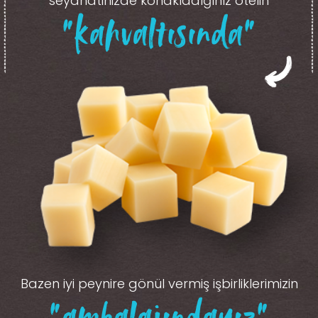
seyahatinizde konakladığınız otelin
“kahvaltısında”
Bazen iyi peynire gönül vermiş işbirliklerimizin