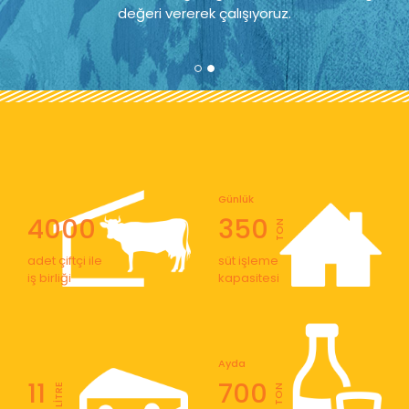
değeri vererek çalışıyoruz.
Günlük
4000
350
TON
adet çiftçi ile
süt işleme
iş birliği
kapasitesi
Ayda
11
700
LİTRE
TON