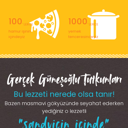
100
1000
' LERCE
' LERCE
hamur işinin
yemek
içindeyiz
tenceresindeyiz
Gerçek Güneşoğlu Tutkunları
Bu lezzeti nerede olsa tanır!
Bazen masmavi gökyüzünde seyahat ederken
yediğiniz o lezzetli
“sandviçin içinde”