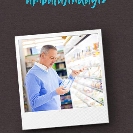
“ambalajındayız”