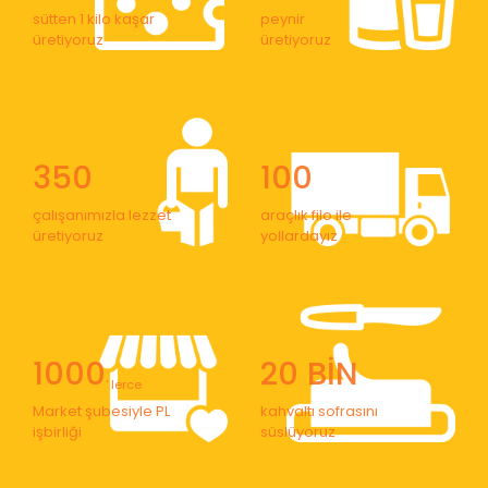
sütten 1 kilo kaşar
peynir
üretiyoruz
üretiyoruz
350
100
çalışanımızla lezzet
araçlık filo ile
üretiyoruz
yollardayız
1000
20 BİN
' lerce
Market şubesiyle PL
kahvaltı sofrasını
işbirliği
süslüyoruz