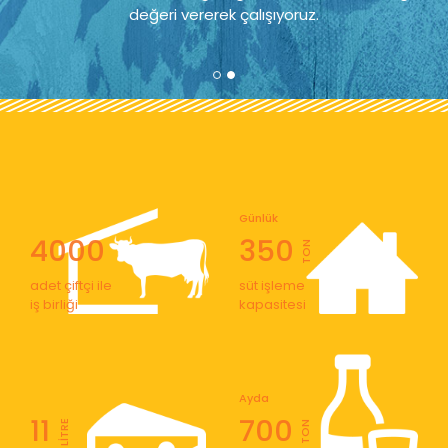
değeri vererek çalışıyoruz.
Günlük
4000
350
TON
adet çiftçi ile
süt işleme
iş birliği
kapasitesi
Ayda
11
700
LİTRE
TON