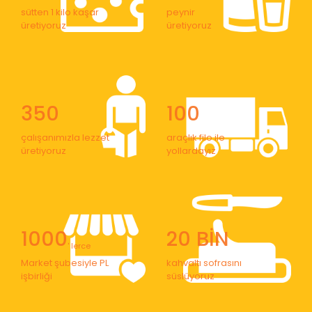
sütten 1 kilo kaşar
peynir
üretiyoruz
üretiyoruz
350
100
çalışanımızla lezzet
araçlık filo ile
üretiyoruz
yollardayız
1000
20 BİN
' lerce
Market şubesiyle PL
kahvaltı sofrasını
işbirliği
süslüyoruz