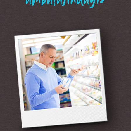
“ambalajındayız”