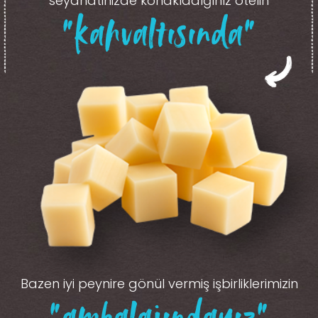
seyahatinizde konakladığınız otelin
“kahvaltısında”
Bazen iyi peynire gönül vermiş işbirliklerimizin