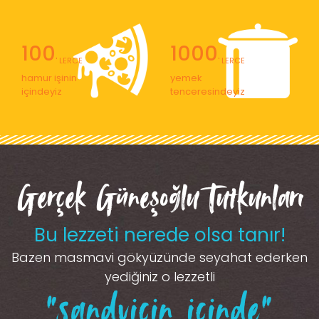
100
1000
' LERCE
' LERCE
hamur işinin
yemek
içindeyiz
tenceresindeyiz
Gerçek Güneşoğlu Tutkunları
Bu lezzeti nerede olsa tanır!
Bazen masmavi gökyüzünde seyahat ederken
yediğiniz o lezzetli
“sandviçin içinde”