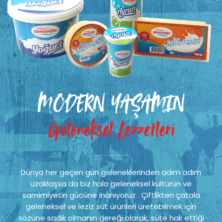
MODERN YAŞAMIN
Geleneksel Lezzetleri
Dünya her geçen gün geleneklerinden adım adım
uzaklaşsa da biz hala geleneksel kültürün ve
samimiyetin gücüne inanıyoruz . Çiftlikten çatala
geleneksel ve leziz süt ürünleri üretebilmek için
sözüne sadık olmanın gereği olarak, süte hak ettiği