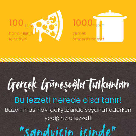
100
1000
' LERCE
' LERCE
hamur işinin
yemek
içindeyiz
tenceresindeyiz
Gerçek Güneşoğlu Tutkunları
Bu lezzeti nerede olsa tanır!
Bazen masmavi gökyüzünde seyahat ederken
yediğiniz o lezzetli
“sandviçin içinde”