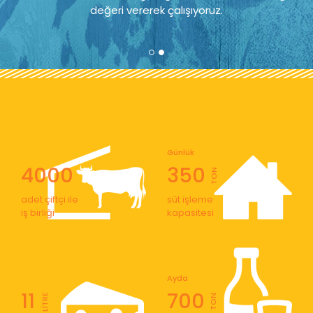
değeri vererek çalışıyoruz.
Günlük
4000
350
TON
adet çiftçi ile
süt işleme
iş birliği
kapasitesi
Ayda
11
700
LİTRE
TON