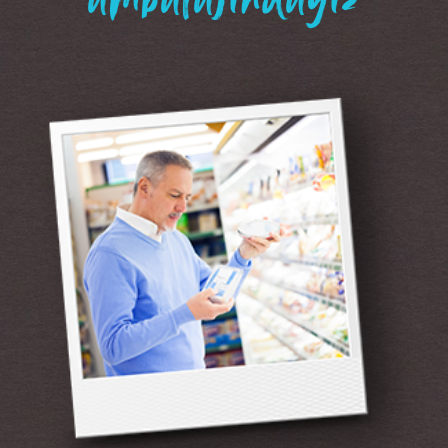
“ambalajındayız”