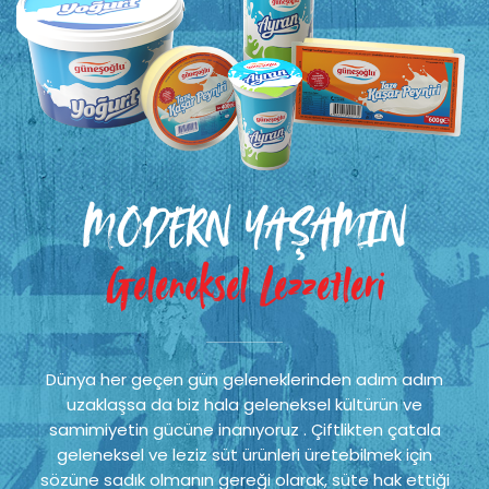
MODERN YAŞAMIN
Geleneksel Lezzetleri
Dünya her geçen gün geleneklerinden adım adım
uzaklaşsa da biz hala geleneksel kültürün ve
samimiyetin gücüne inanıyoruz . Çiftlikten çatala
geleneksel ve leziz süt ürünleri üretebilmek için
sözüne sadık olmanın gereği olarak, süte hak ettiği