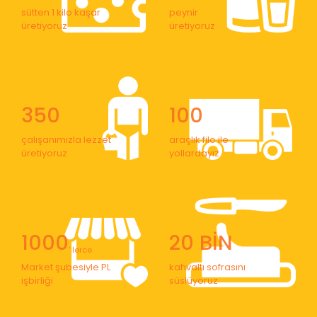
sütten 1 kilo kaşar
peynir
üretiyoruz
üretiyoruz
350
100
çalışanımızla lezzet
araçlık filo ile
üretiyoruz
yollardayız
1000
20 BİN
' lerce
Market şubesiyle PL
kahvaltı sofrasını
işbirliği
süslüyoruz