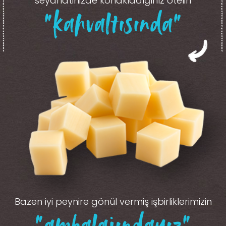
seyahatinizde konakladığınız otelin
“kahvaltısında”
Bazen iyi peynire gönül vermiş işbirliklerimizin