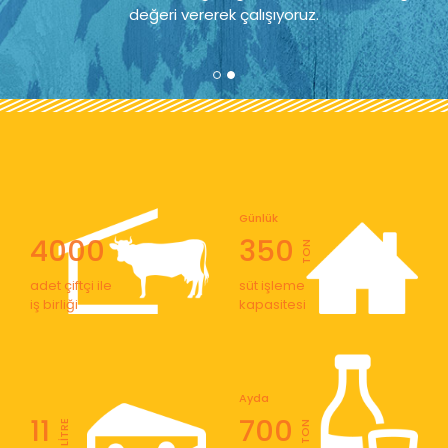
değeri vererek çalışıyoruz.
Günlük
4000
350
TON
adet çiftçi ile
süt işleme
iş birliği
kapasitesi
Ayda
11
700
LİTRE
TON