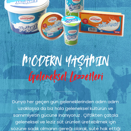
MODERN YAŞAMIN
Geleneksel Lezzetleri
Dünya her geçen gün geleneklerinden adım adım
uzaklaşsa da biz hala geleneksel kültürün ve
samimiyetin gücüne inanıyoruz . Çiftlikten çatala
geleneksel ve leziz süt ürünleri üretebilmek için
sözüne sadık olmanın gereği olarak, süte hak ettiği