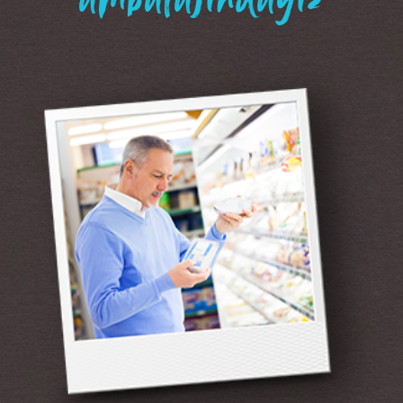
“ambalajındayız”