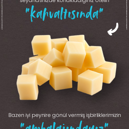
seyahatinizde konakladığınız otelin
“kahvaltısında”
Bazen iyi peynire gönül vermiş işbirliklerimizin