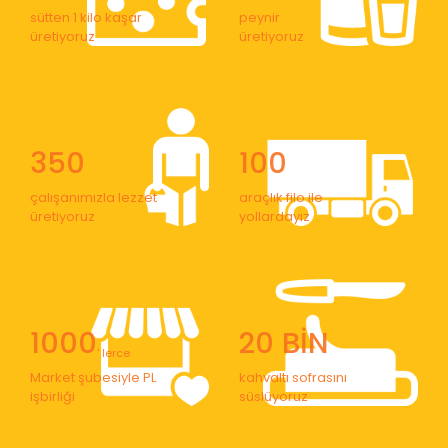
sütten 1 kilo kaşar
peynir
üretiyoruz
üretiyoruz
350
100
çalışanımızla lezzet
araçlık filo ile
üretiyoruz
yollardayız
1000
20 BİN
' lerce
Market şubesiyle PL
kahvaltı sofrasını
işbirliği
süslüyoruz