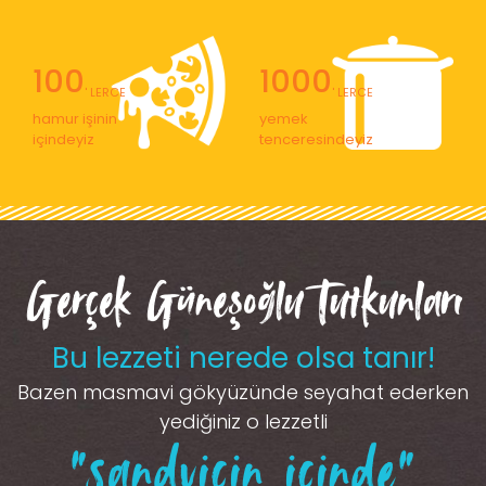
100
1000
' LERCE
' LERCE
hamur işinin
yemek
içindeyiz
tenceresindeyiz
Gerçek Güneşoğlu Tutkunları
Bu lezzeti nerede olsa tanır!
Bazen masmavi gökyüzünde seyahat ederken
yediğiniz o lezzetli
“sandviçin içinde”