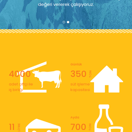
değeri vererek çalışıyoruz.
Günlük
4000
350
TON
adet çiftçi ile
süt işleme
iş birliği
kapasitesi
Ayda
11
700
LİTRE
TON