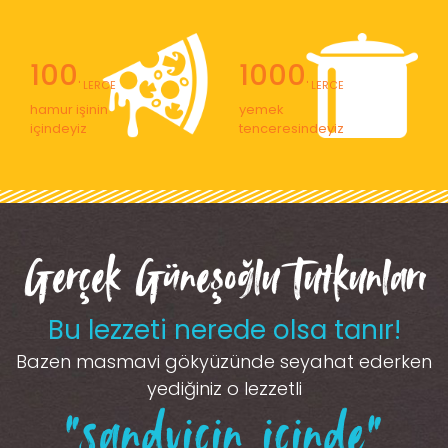
100
1000
' LERCE
' LERCE
hamur işinin
yemek
içindeyiz
tenceresindeyiz
Gerçek Güneşoğlu Tutkunları
Bu lezzeti nerede olsa tanır!
Bazen masmavi gökyüzünde seyahat ederken
yediğiniz o lezzetli
“sandviçin içinde”