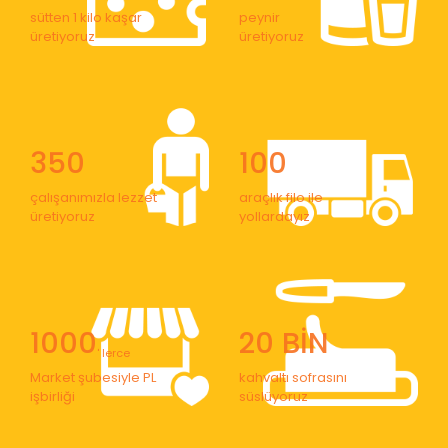
sütten 1 kilo kaşar
peynir
üretiyoruz
üretiyoruz
350
100
çalışanımızla lezzet
araçlık filo ile
üretiyoruz
yollardayız
1000
20 BİN
' lerce
Market şubesiyle PL
kahvaltı sofrasını
işbirliği
süslüyoruz