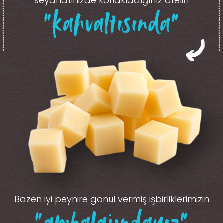
seyahatinizde konakladığınız otelin
“kahvaltısında”
Bazen iyi peynire gönül vermiş işbirliklerimizin