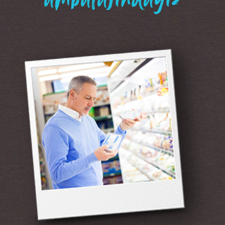
“ambalajındayız”