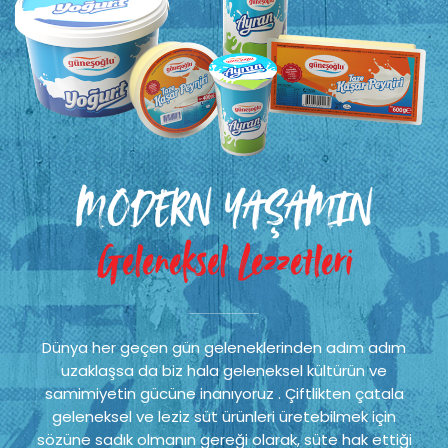
MODERN YAŞAMIN
Geleneksel Lezzetleri
Dünya her geçen gün geleneklerinden adım adım
uzaklaşsa da biz hala geleneksel kültürün ve
samimiyetin gücüne inanıyoruz . Çiftlikten çatala
geleneksel ve leziz süt ürünleri üretebilmek için
sözüne sadık olmanın gereği olarak, süte hak ettiği