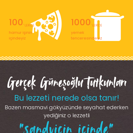
100
1000
' LERCE
' LERCE
hamur işinin
yemek
içindeyiz
tenceresindeyiz
Gerçek Güneşoğlu Tutkunları
Bu lezzeti nerede olsa tanır!
Bazen masmavi gökyüzünde seyahat ederken
yediğiniz o lezzetli
“sandviçin içinde”