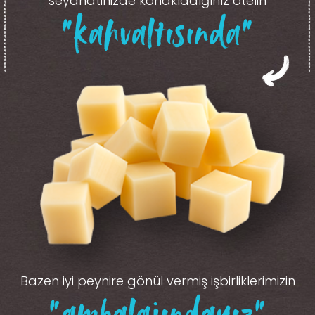
seyahatinizde konakladığınız otelin
“kahvaltısında”
Bazen iyi peynire gönül vermiş işbirliklerimizin