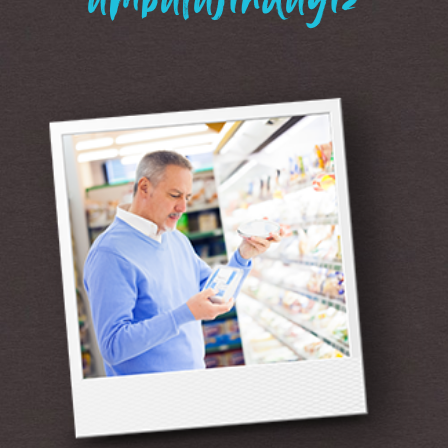
“ambalajındayız”