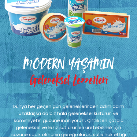
MODERN YAŞAMIN
Geleneksel Lezzetleri
Dünya her geçen gün geleneklerinden adım adım
uzaklaşsa da biz hala geleneksel kültürün ve
samimiyetin gücüne inanıyoruz . Çiftlikten çatala
geleneksel ve leziz süt ürünleri üretebilmek için
sözüne sadık olmanın gereği olarak, süte hak ettiği