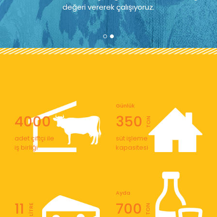
değeri vererek çalışıyoruz.
Günlük
4000
350
TON
adet çiftçi ile
süt işleme
iş birliği
kapasitesi
Ayda
11
700
LİTRE
TON