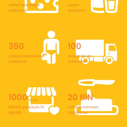
sütten 1 kilo kaşar
peynir
üretiyoruz
üretiyoruz
350
100
çalışanımızla lezzet
araçlık filo ile
üretiyoruz
yollardayız
1000
20 BİN
' lerce
Market şubesiyle PL
kahvaltı sofrasını
işbirliği
süslüyoruz