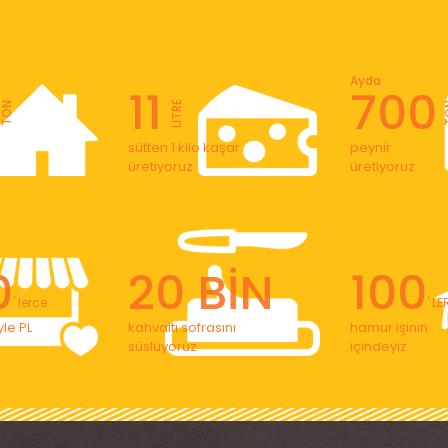
Ayda
11
700
LİTRE
TON
T
sütten 1 kilo kaşar
peynir
üretiyoruz
üretiyoruz
0
20 BİN
100
' lerce
' L
le PL
kahvaltı sofrasını
hamur işinin
süslüyoruz
içindeyiz