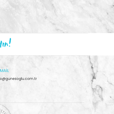
tın!
MAIL
fo@gunesoglu.com.tr