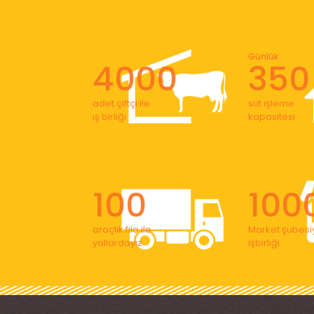
Günlük
4000
350
adet çiftçi ile
süt işleme
iş birliği
kapasitesi
100
100
araçlık filo ile
Market şubesiy
yollardayız
işbirliği