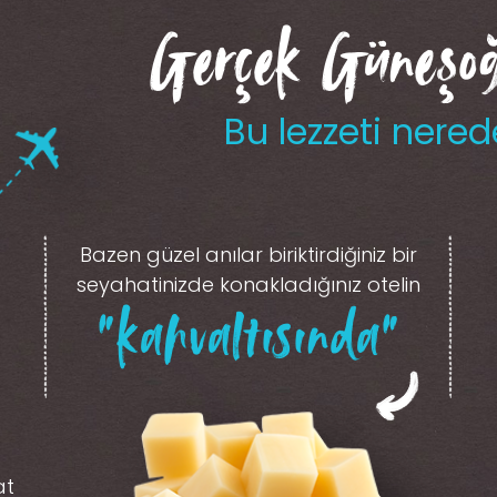
Gerçek Güneşoğl
Bu lezzeti nered
Bazen güzel anılar biriktirdiğiniz
bir
seyahatinizde konakladığınız otelin
“kahvaltısında”
at