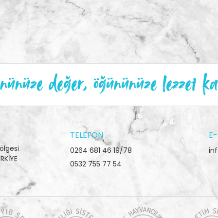
ünüze değer, öğününüze lezzet ka
TELEFON
E-
ölgesi
0264 681 46 19/78
in
RKİYE
0532 755 77 54