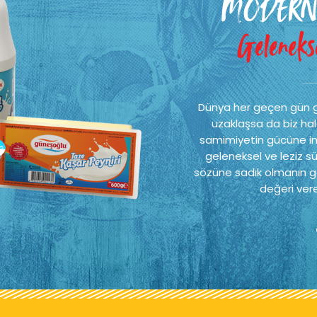
MODERN
Gelenekse
Dünya her geçen gün 
uzaklaşsa da biz hal
samimiyetin gücüne ina
geleneksel ve leziz sü
sözüne sadık olmanın ge
değeri vere