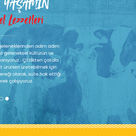
 YAŞAMIN
l Lezzetleri
geleneklerinden adım adım
a geleneksel kültürün ve
nıyoruz . Çiftlikten çatala
t ürünleri üretebilmek için
reği olarak, süte hak ettiği
rek çalışıyoruz.