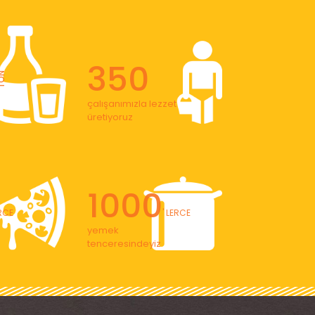
350
ON
çalışanımızla lezzet
üretiyoruz
1000
ERCE
' LERCE
yemek
tenceresindeyiz