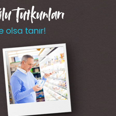
u Tutkunları
e olsa tanır!