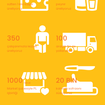
sütten 1 kilo kaşar
peynir
üretiyoruz
üretiyoruz
350
100
çalışanımızla lezzet
araçlık filo ile
üretiyoruz
yollardayız
1000
20 BİN
' lerce
Market şubesiyle PL
kahvaltı sofrasını
işbirliği
süslüyoruz