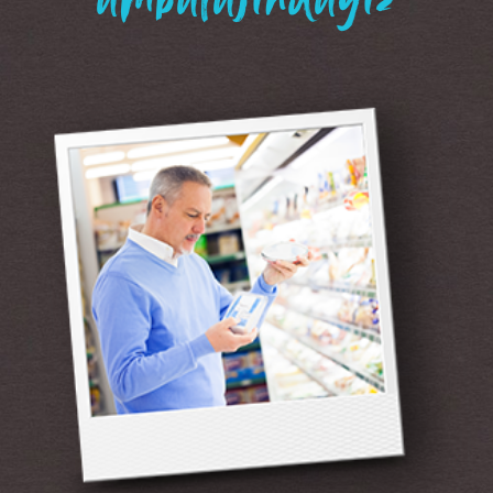
“ambalajındayız”