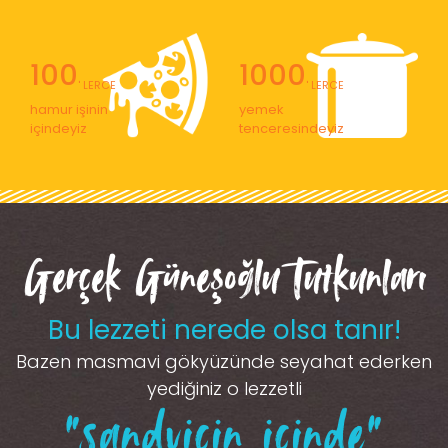
100
1000
' LERCE
' LERCE
hamur işinin
yemek
içindeyiz
tenceresindeyiz
Gerçek Güneşoğlu Tutkunları
Bu lezzeti nerede olsa tanır!
Bazen masmavi gökyüzünde seyahat ederken
yediğiniz o lezzetli
“sandviçin içinde”