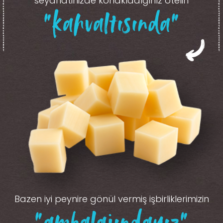
seyahatinizde konakladığınız otelin
“kahvaltısında”
Bazen iyi peynire gönül vermiş işbirliklerimizin