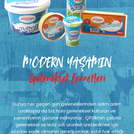
MODERN YAŞAMIN
Geleneksel Lezzetleri
Dünya her geçen gün geleneklerinden adım adım
uzaklaşsa da biz hala geleneksel kültürün ve
samimiyetin gücüne inanıyoruz . Çiftlikten çatala
geleneksel ve leziz süt ürünleri üretebilmek için
sözüne sadık olmanın gereği olarak, süte hak ettiği