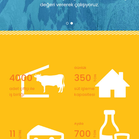
değeri vererek çalışıyoruz.
Günlük
4000
350
TON
adet çiftçi ile
süt işleme
iş birliği
kapasitesi
Ayda
11
700
LİTRE
TON