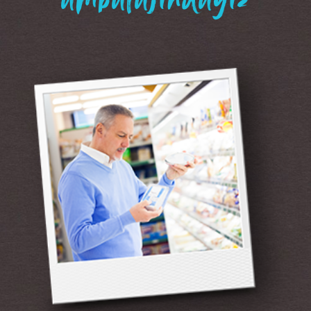
“ambalajındayız”