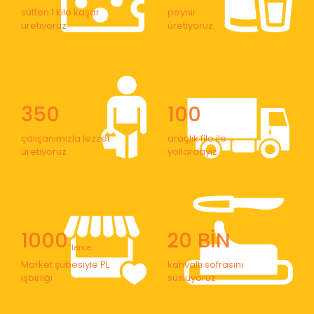
sütten 1 kilo kaşar
peynir
üretiyoruz
üretiyoruz
350
100
çalışanımızla lezzet
araçlık filo ile
üretiyoruz
yollardayız
1000
20 BİN
' lerce
Market şubesiyle PL
kahvaltı sofrasını
işbirliği
süslüyoruz