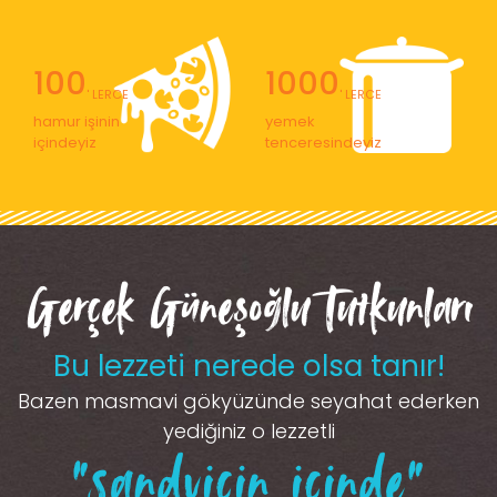
100
1000
' LERCE
' LERCE
hamur işinin
yemek
içindeyiz
tenceresindeyiz
Gerçek Güneşoğlu Tutkunları
Bu lezzeti nerede olsa tanır!
Bazen masmavi gökyüzünde seyahat ederken
yediğiniz o lezzetli
“sandviçin içinde”