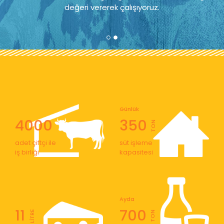
değeri vererek çalışıyoruz.
Günlük
4000
350
TON
adet çiftçi ile
süt işleme
iş birliği
kapasitesi
Ayda
11
700
LİTRE
TON