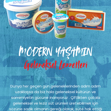
MODERN YAŞAMIN
Geleneksel Lezzetleri
Dünya her geçen gün geleneklerinden adım adım
uzaklaşsa da biz hala geleneksel kültürün ve
samimiyetin gücüne inanıyoruz . Çiftlikten çatala
geleneksel ve leziz süt ürünleri üretebilmek için
sözüne sadık olmanın gereği olarak, süte hak ettiği