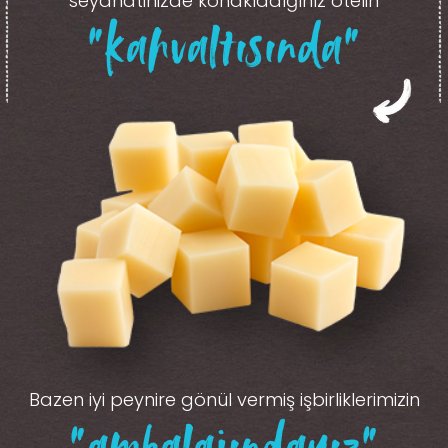
seyahatinizde konakladığınız otelin
“kahvaltısında”
Bazen iyi peynire gönül vermiş işbirliklerimizin