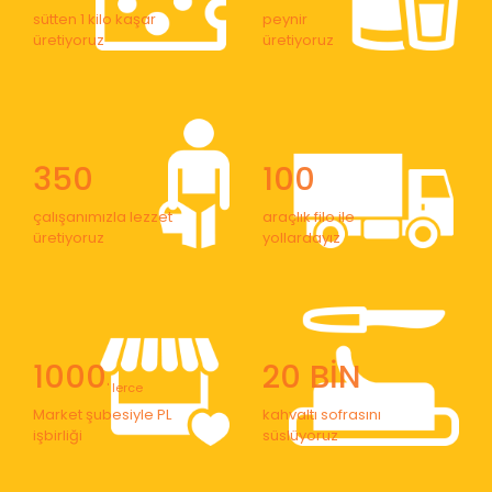
sütten 1 kilo kaşar
peynir
üretiyoruz
üretiyoruz
350
100
çalışanımızla lezzet
araçlık filo ile
üretiyoruz
yollardayız
1000
20 BİN
' lerce
Market şubesiyle PL
kahvaltı sofrasını
işbirliği
süslüyoruz