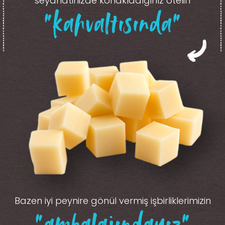
seyahatinizde konakladığınız otelin
“kahvaltısında”
Bazen iyi peynire gönül vermiş işbirliklerimizin