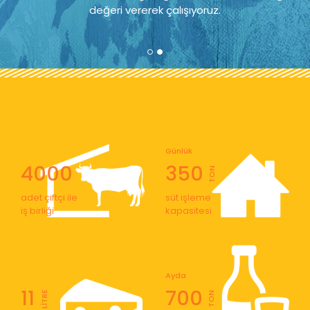
değeri vererek çalışıyoruz.
Günlük
4000
350
TON
adet çiftçi ile
süt işleme
iş birliği
kapasitesi
Ayda
11
700
LİTRE
TON