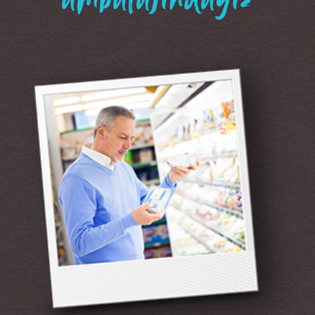
“ambalajındayız”