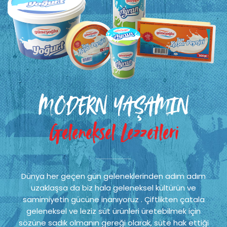
MODERN YAŞAMIN
Geleneksel Lezzetleri
Dünya her geçen gün geleneklerinden adım adım
uzaklaşsa da biz hala geleneksel kültürün ve
samimiyetin gücüne inanıyoruz . Çiftlikten çatala
geleneksel ve leziz süt ürünleri üretebilmek için
sözüne sadık olmanın gereği olarak, süte hak ettiği