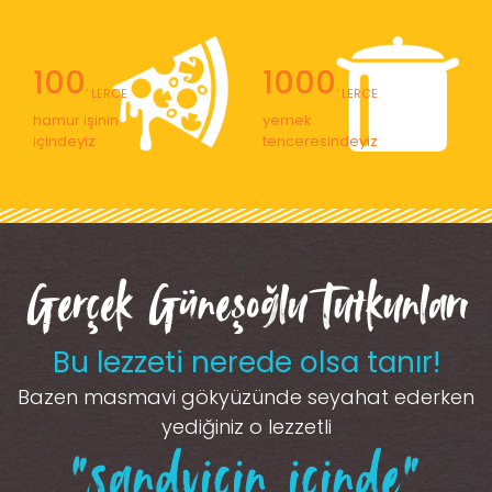
100
1000
' LERCE
' LERCE
hamur işinin
yemek
içindeyiz
tenceresindeyiz
Gerçek Güneşoğlu Tutkunları
Bu lezzeti nerede olsa tanır!
Bazen masmavi gökyüzünde seyahat ederken
yediğiniz o lezzetli
“sandviçin içinde”