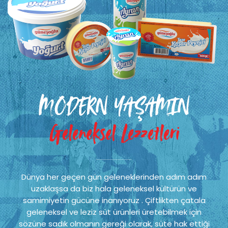
MODERN YAŞAMIN
Geleneksel Lezzetleri
Dünya her geçen gün geleneklerinden adım adım
uzaklaşsa da biz hala geleneksel kültürün ve
samimiyetin gücüne inanıyoruz . Çiftlikten çatala
geleneksel ve leziz süt ürünleri üretebilmek için
sözüne sadık olmanın gereği olarak, süte hak ettiği