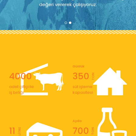
değeri vererek çalışıyoruz.
Günlük
4000
350
TON
adet çiftçi ile
süt işleme
iş birliği
kapasitesi
Ayda
11
700
LİTRE
TON