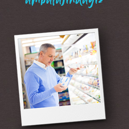
“ambalajındayız”