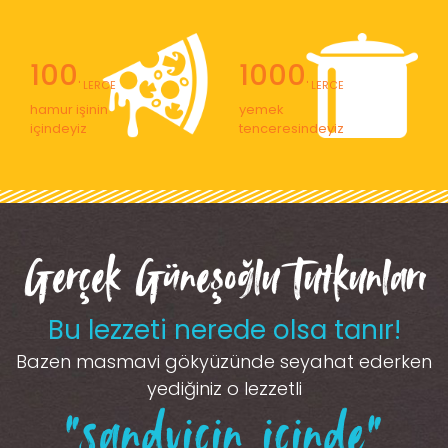
100
1000
' LERCE
' LERCE
hamur işinin
yemek
içindeyiz
tenceresindeyiz
Gerçek Güneşoğlu Tutkunları
Bu lezzeti nerede olsa tanır!
Bazen masmavi gökyüzünde seyahat ederken
yediğiniz o lezzetli
“sandviçin içinde”