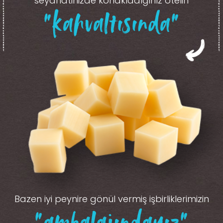
seyahatinizde konakladığınız otelin
“kahvaltısında”
Bazen iyi peynire gönül vermiş işbirliklerimizin