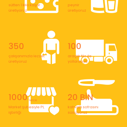
sütten 1 kilo kaşar
peynir
üretiyoruz
üretiyoruz
350
100
çalışanımızla lezzet
araçlık filo ile
üretiyoruz
yollardayız
1000
20 BİN
' lerce
Market şubesiyle PL
kahvaltı sofrasını
işbirliği
süslüyoruz