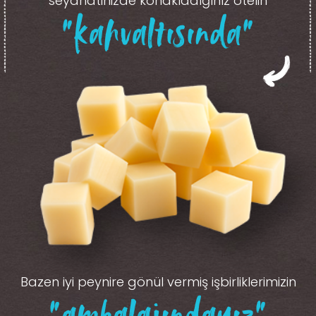
seyahatinizde konakladığınız otelin
“kahvaltısında”
Bazen iyi peynire gönül vermiş işbirliklerimizin