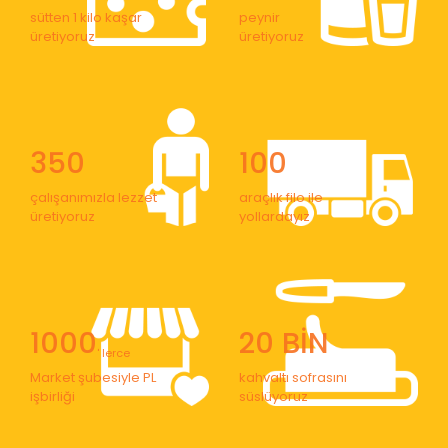
sütten 1 kilo kaşar
peynir
üretiyoruz
üretiyoruz
350
100
çalışanımızla lezzet
araçlık filo ile
üretiyoruz
yollardayız
1000
20 BİN
' lerce
Market şubesiyle PL
kahvaltı sofrasını
işbirliği
süslüyoruz