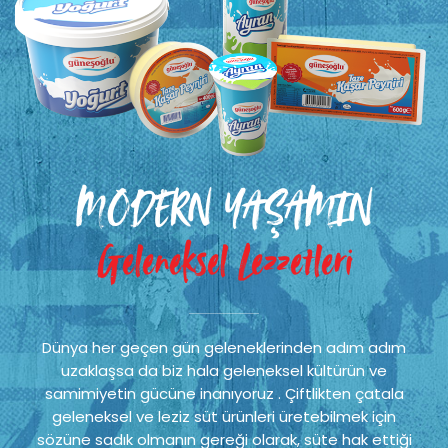
MODERN YAŞAMIN
Geleneksel Lezzetleri
Dünya her geçen gün geleneklerinden adım adım
uzaklaşsa da biz hala geleneksel kültürün ve
samimiyetin gücüne inanıyoruz . Çiftlikten çatala
geleneksel ve leziz süt ürünleri üretebilmek için
sözüne sadık olmanın gereği olarak, süte hak ettiği