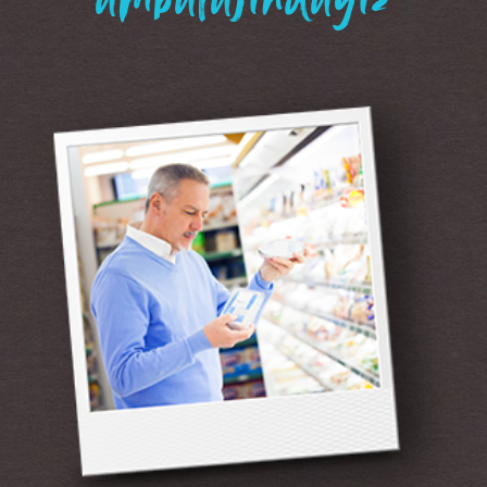
“ambalajındayız”