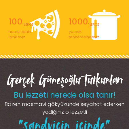
100
1000
' LERCE
' LERCE
hamur işinin
yemek
içindeyiz
tenceresindeyiz
Gerçek Güneşoğlu Tutkunları
Bu lezzeti nerede olsa tanır!
Bazen masmavi gökyüzünde seyahat ederken
yediğiniz o lezzetli
“sandviçin içinde”