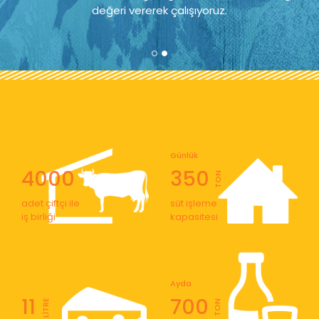
değeri vererek çalışıyoruz.
Günlük
4000
350
TON
adet çiftçi ile
süt işleme
iş birliği
kapasitesi
Ayda
11
700
LİTRE
TON