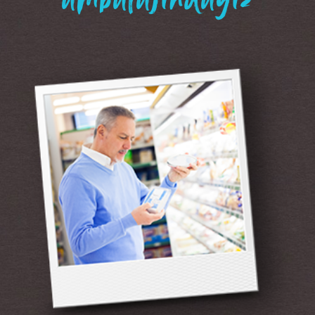
“ambalajındayız”