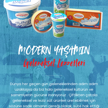
MODERN YAŞAMIN
Geleneksel Lezzetleri
Dünya her geçen gün geleneklerinden adım adım
uzaklaşsa da biz hala geleneksel kültürün ve
samimiyetin gücüne inanıyoruz . Çiftlikten çatala
geleneksel ve leziz süt ürünleri üretebilmek için
sözüne sadık olmanın gereği olarak, süte hak ettiği