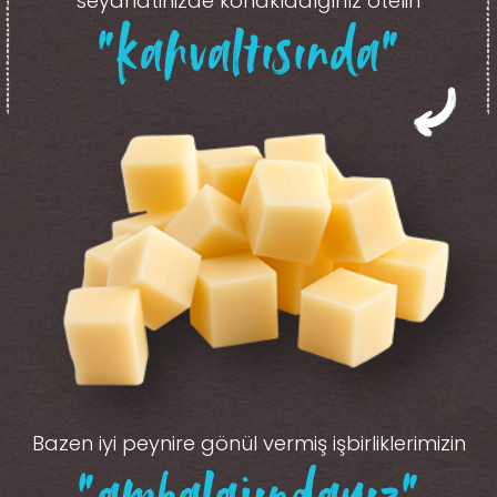
seyahatinizde konakladığınız otelin
“kahvaltısında”
Bazen iyi peynire gönül vermiş işbirliklerimizin