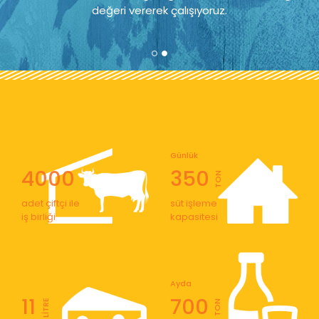
değeri vererek çalışıyoruz.
Günlük
4000
350
TON
adet çiftçi ile
süt işleme
iş birliği
kapasitesi
Ayda
11
700
LİTRE
TON