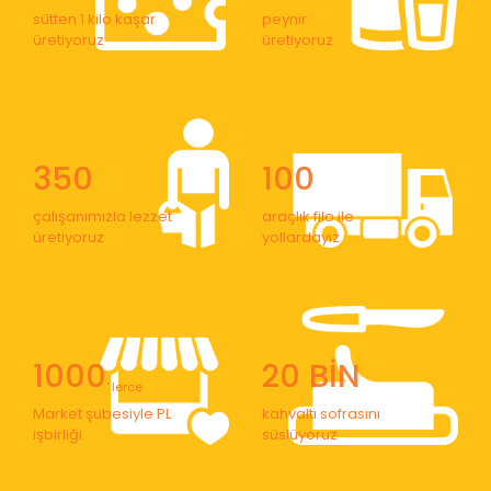
sütten 1 kilo kaşar
peynir
üretiyoruz
üretiyoruz
350
100
çalışanımızla lezzet
araçlık filo ile
üretiyoruz
yollardayız
1000
20 BİN
' lerce
Market şubesiyle PL
kahvaltı sofrasını
işbirliği
süslüyoruz