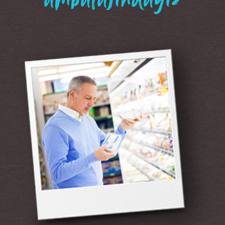
“ambalajındayız”