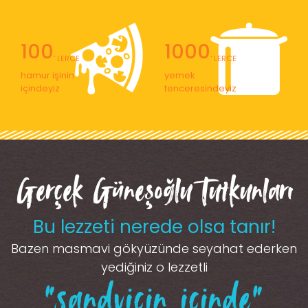
100
1000
' LERCE
' LERCE
hamur işinin
yemek
içindeyiz
tenceresindeyiz
Gerçek Güneşoğlu Tutkunları
Bu lezzeti nerede olsa tanır!
Bazen masmavi gökyüzünde seyahat ederken
yediğiniz o lezzetli
“sandviçin içinde”