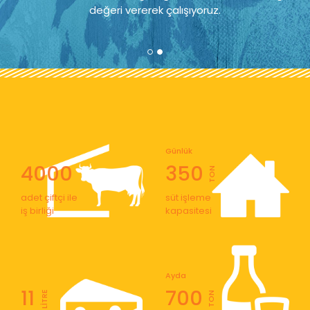
değeri vererek çalışıyoruz.
Günlük
4000
350
TON
adet çiftçi ile
süt işleme
iş birliği
kapasitesi
Ayda
11
700
LİTRE
TON