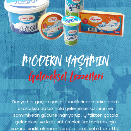
MODERN YAŞAMIN
Geleneksel Lezzetleri
Dünya her geçen gün geleneklerinden adım adım
uzaklaşsa da biz hala geleneksel kültürün ve
samimiyetin gücüne inanıyoruz . Çiftlikten çatala
geleneksel ve leziz süt ürünleri üretebilmek için
sözüne sadık olmanın gereği olarak, süte hak ettiği