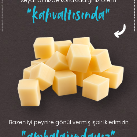
seyahatinizde konakladığınız otelin
“kahvaltısında”
Bazen iyi peynire gönül vermiş işbirliklerimizin