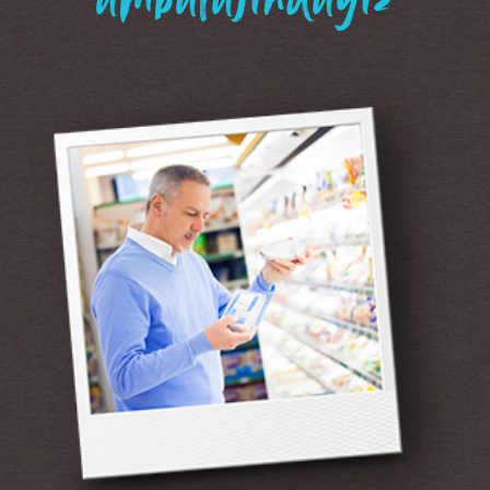
“ambalajındayız”