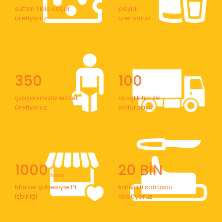
sütten 1 kilo kaşar
peynir
üretiyoruz
üretiyoruz
350
100
çalışanımızla lezzet
araçlık filo ile
üretiyoruz
yollardayız
1000
20 BİN
' lerce
Market şubesiyle PL
kahvaltı sofrasını
işbirliği
süslüyoruz