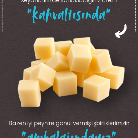
seyahatinizde konakladığınız otelin
“kahvaltısında”
Bazen iyi peynire gönül vermiş işbirliklerimizin