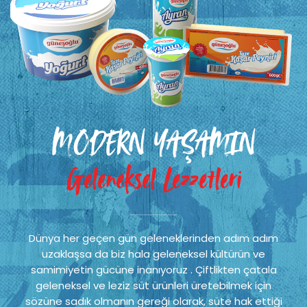
MODERN YAŞAMIN
Geleneksel Lezzetleri
Dünya her geçen gün geleneklerinden adım adım
uzaklaşsa da biz hala geleneksel kültürün ve
samimiyetin gücüne inanıyoruz . Çiftlikten çatala
geleneksel ve leziz süt ürünleri üretebilmek için
sözüne sadık olmanın gereği olarak, süte hak ettiği