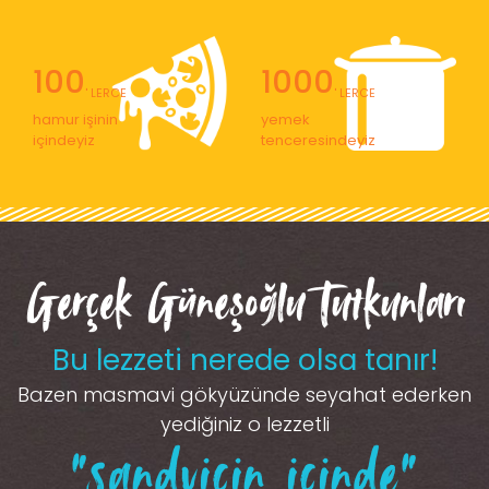
100
1000
' LERCE
' LERCE
hamur işinin
yemek
içindeyiz
tenceresindeyiz
Gerçek Güneşoğlu Tutkunları
Bu lezzeti nerede olsa tanır!
Bazen masmavi gökyüzünde seyahat ederken
yediğiniz o lezzetli
“sandviçin içinde”