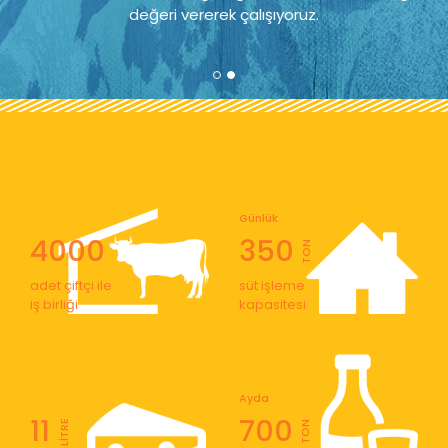
değeri vererek çalışıyoruz.
Günlük
4000
350
TON
adet çiftçi ile
süt işleme
iş birliği
kapasitesi
Ayda
11
700
LİTRE
TON