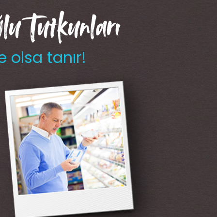
u Tutkunları
e olsa tanır!