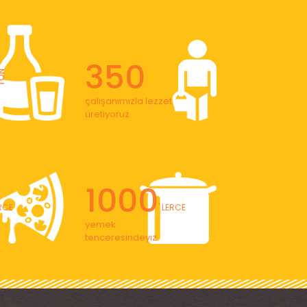
350
ON
çalışanımızla lezzet
üretiyoruz
1000
ERCE
' LERCE
yemek
tenceresindeyiz