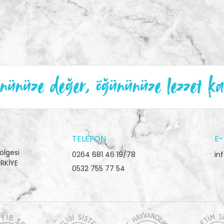
ünüze değer, öğününüze lezzet ka
TELEFON
E-
ölgesi
0264 681 46 19/78
in
RKİYE
0532 755 77 54