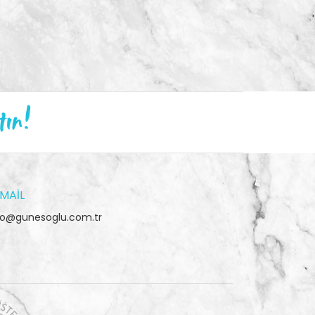
tın!
MAIL
fo@gunesoglu.com.tr