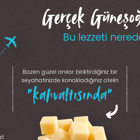
Gerçek Güneşoğl
Bu lezzeti nered
Bazen güzel anılar biriktirdiğiniz
bir
seyahatinizde konakladığınız otelin
“kahvaltısında”
at