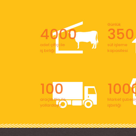
Günlük
4000
350
adet çiftçi ile
süt işleme
iş birliği
kapasitesi
100
100
araçlık filo ile
Market şubesiy
yollardayız
işbirliği