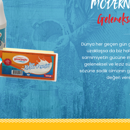
MODERN
Gelenekse
Dünya her geçen gün 
uzaklaşsa da biz hal
samimiyetin gücüne ina
geleneksel ve leziz sü
sözüne sadık olmanın ge
değeri vere