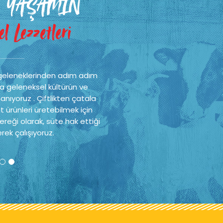
 YAŞAMIN
l Lezzetleri
geleneklerinden adım adım
a geleneksel kültürün ve
nıyoruz . Çiftlikten çatala
t ürünleri üretebilmek için
reği olarak, süte hak ettiği
rek çalışıyoruz.