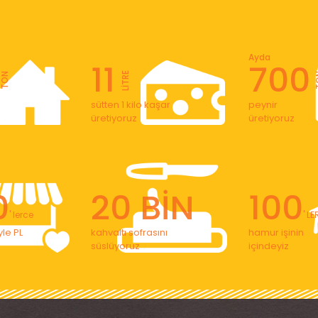
Ayda
11
700
LİTRE
TON
T
sütten 1 kilo kaşar
peynir
üretiyoruz
üretiyoruz
0
20 BİN
100
' lerce
' L
le PL
kahvaltı sofrasını
hamur işinin
süslüyoruz
içindeyiz