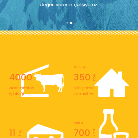
değeri vererek çalışıyoruz.
Günlük
4000
350
TON
adet çiftçi ile
süt işleme
iş birliği
kapasitesi
Ayda
11
700
LİTRE
TON