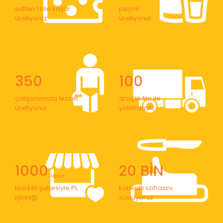
sütten 1 kilo kaşar
peynir
üretiyoruz
üretiyoruz
350
100
çalışanımızla lezzet
araçlık filo ile
üretiyoruz
yollardayız
1000
20 BİN
' lerce
Market şubesiyle PL
kahvaltı sofrasını
işbirliği
süslüyoruz