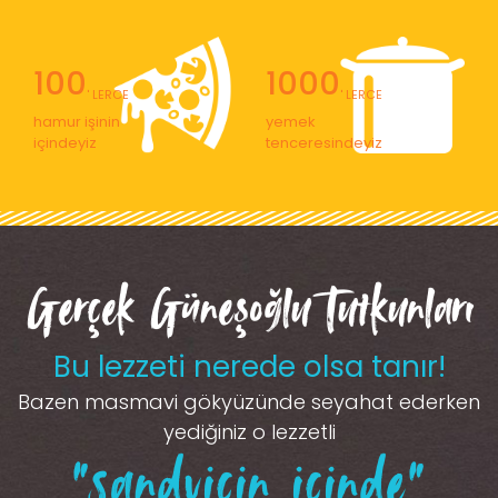
100
1000
' LERCE
' LERCE
hamur işinin
yemek
içindeyiz
tenceresindeyiz
Gerçek Güneşoğlu Tutkunları
Bu lezzeti nerede olsa tanır!
Bazen masmavi gökyüzünde seyahat ederken
yediğiniz o lezzetli
“sandviçin içinde”