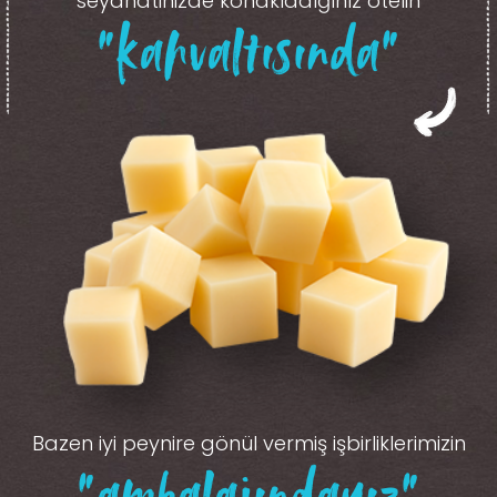
seyahatinizde konakladığınız otelin
“kahvaltısında”
Bazen iyi peynire gönül vermiş işbirliklerimizin