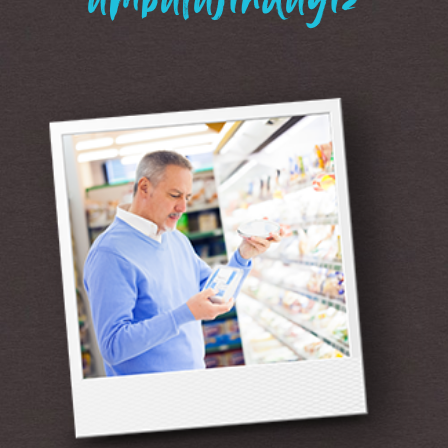
“ambalajındayız”