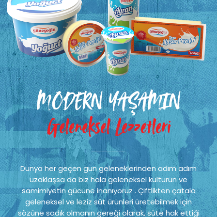
MODERN YAŞAMIN
Geleneksel Lezzetleri
Dünya her geçen gün geleneklerinden adım adım
uzaklaşsa da biz hala geleneksel kültürün ve
samimiyetin gücüne inanıyoruz . Çiftlikten çatala
geleneksel ve leziz süt ürünleri üretebilmek için
sözüne sadık olmanın gereği olarak, süte hak ettiği