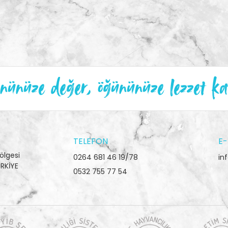
ünüze değer, öğününüze lezzet ka
TELEFON
E-
ölgesi
0264 681 46 19/78
in
RKİYE
0532 755 77 54