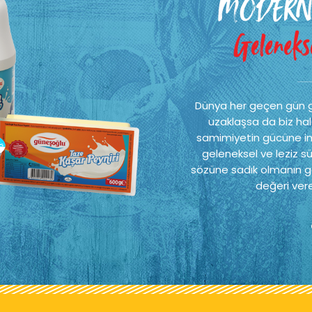
MODERN
Gelenekse
Dünya her geçen gün 
uzaklaşsa da biz hal
samimiyetin gücüne ina
geleneksel ve leziz sü
sözüne sadık olmanın ge
değeri vere