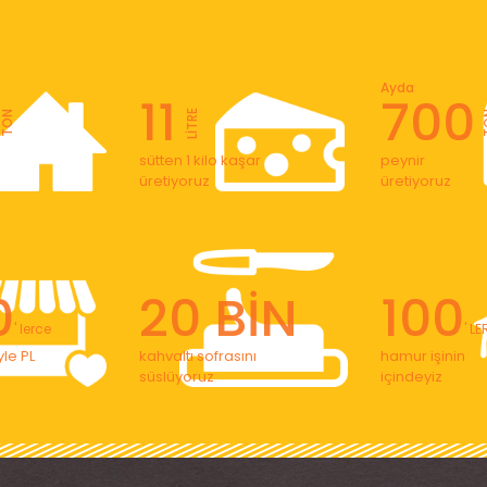
Ayda
11
700
LİTRE
TON
T
sütten 1 kilo kaşar
peynir
üretiyoruz
üretiyoruz
0
20 BİN
100
' lerce
' L
le PL
kahvaltı sofrasını
hamur işinin
süslüyoruz
içindeyiz