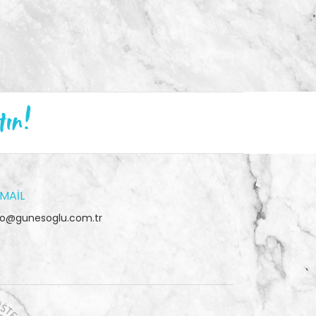
tın!
MAIL
fo@gunesoglu.com.tr