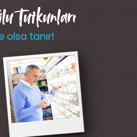
u Tutkunları
e olsa tanır!