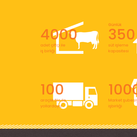
Günlük
4000
350
adet çiftçi ile
süt işleme
iş birliği
kapasitesi
100
100
araçlık filo ile
Market şubesiy
yollardayız
işbirliği