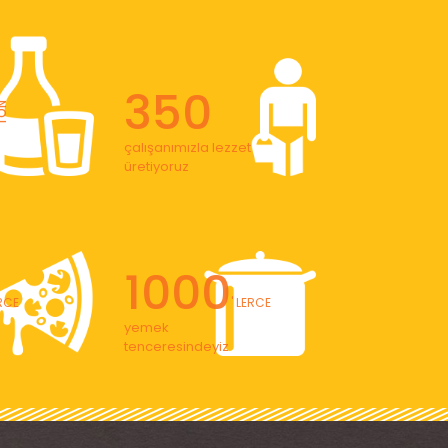
350
ON
çalışanımızla lezzet
üretiyoruz
1000
ERCE
' LERCE
yemek
tenceresindeyiz