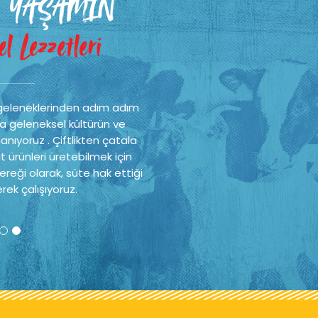
 YAŞAMIN
l Lezzetleri
geleneklerinden adım adım
a geleneksel kültürün ve
nıyoruz . Çiftlikten çatala
t ürünleri üretebilmek için
reği olarak, süte hak ettiği
rek çalışıyoruz.