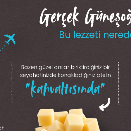
Gerçek Güneşoğl
Bu lezzeti nered
Bazen güzel anılar biriktirdiğiniz
bir
seyahatinizde konakladığınız otelin
“kahvaltısında”
at