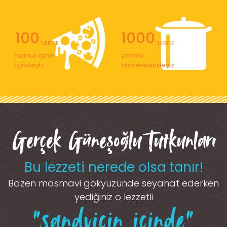
100
1000
' LERCE
' LERCE
hamur işinin
yemek
içindeyiz
tenceresindeyiz
Gerçek Güneşoğlu Tutkunları
Bu lezzeti nerede olsa tanır!
Bazen masmavi gökyüzünde seyahat ederken
yediğiniz o lezzetli
“sandviçin içinde”