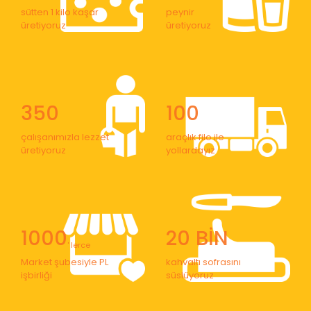
sütten 1 kilo kaşar
peynir
üretiyoruz
üretiyoruz
350
100
çalışanımızla lezzet
araçlık filo ile
üretiyoruz
yollardayız
1000
20 BİN
' lerce
Market şubesiyle PL
kahvaltı sofrasını
işbirliği
süslüyoruz