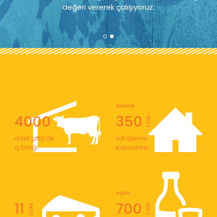
değeri vererek çalışıyoruz.
Günlük
4000
350
TON
adet çiftçi ile
süt işleme
iş birliği
kapasitesi
Ayda
11
700
LİTRE
TON