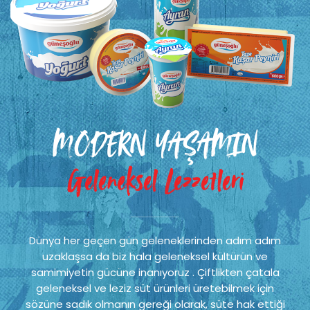
MODERN YAŞAMIN
Geleneksel Lezzetleri
Dünya her geçen gün geleneklerinden adım adım
uzaklaşsa da biz hala geleneksel kültürün ve
samimiyetin gücüne inanıyoruz . Çiftlikten çatala
geleneksel ve leziz süt ürünleri üretebilmek için
sözüne sadık olmanın gereği olarak, süte hak ettiği