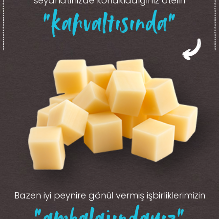
seyahatinizde konakladığınız otelin
“kahvaltısında”
Bazen iyi peynire gönül vermiş işbirliklerimizin