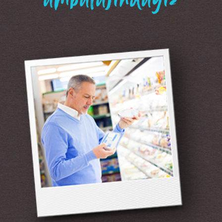
“ambalajındayız”