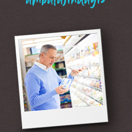
“ambalajındayız”