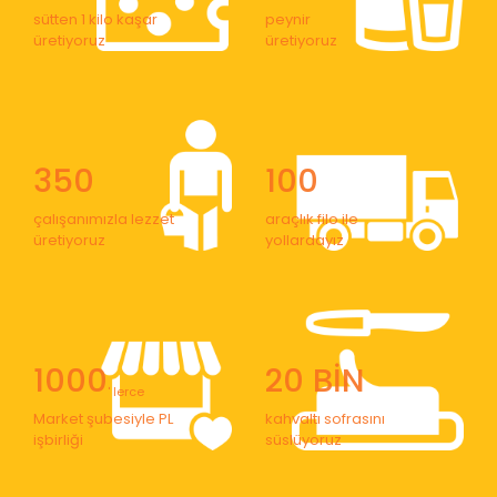
sütten 1 kilo kaşar
peynir
üretiyoruz
üretiyoruz
350
100
çalışanımızla lezzet
araçlık filo ile
üretiyoruz
yollardayız
1000
20 BİN
' lerce
Market şubesiyle PL
kahvaltı sofrasını
işbirliği
süslüyoruz