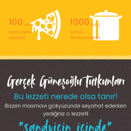
100
1000
' LERCE
' LERCE
hamur işinin
yemek
içindeyiz
tenceresindeyiz
Gerçek Güneşoğlu Tutkunları
Bu lezzeti nerede olsa tanır!
Bazen masmavi gökyüzünde seyahat ederken
yediğiniz o lezzetli
“sandviçin içinde”