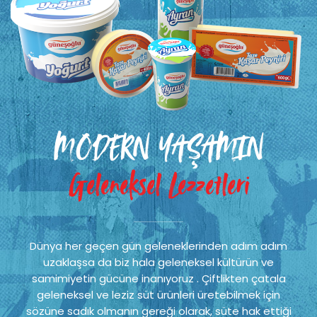
MODERN YAŞAMIN
Geleneksel Lezzetleri
Dünya her geçen gün geleneklerinden adım adım
uzaklaşsa da biz hala geleneksel kültürün ve
samimiyetin gücüne inanıyoruz . Çiftlikten çatala
geleneksel ve leziz süt ürünleri üretebilmek için
sözüne sadık olmanın gereği olarak, süte hak ettiği