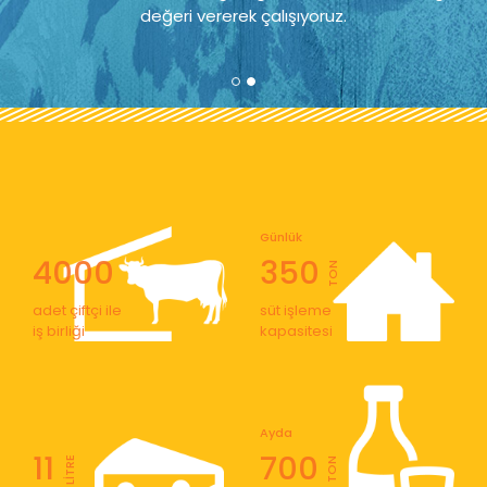
değeri vererek çalışıyoruz.
Günlük
4000
350
TON
adet çiftçi ile
süt işleme
iş birliği
kapasitesi
Ayda
11
700
LİTRE
TON