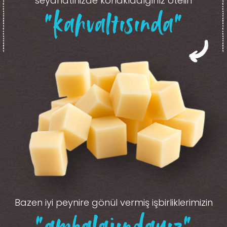
seyahatinizde konakladığınız otelin
“kahvaltısında”
Bazen iyi peynire gönül vermiş işbirliklerimizin