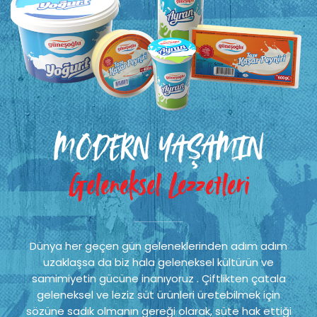
MODERN YAŞAMIN
Geleneksel Lezzetleri
Dünya her geçen gün geleneklerinden adım adım
uzaklaşsa da biz hala geleneksel kültürün ve
samimiyetin gücüne inanıyoruz . Çiftlikten çatala
geleneksel ve leziz süt ürünleri üretebilmek için
sözüne sadık olmanın gereği olarak, süte hak ettiği