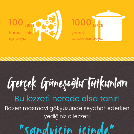
100
1000
' LERCE
' LERCE
hamur işinin
yemek
içindeyiz
tenceresindeyiz
Gerçek Güneşoğlu Tutkunları
Bu lezzeti nerede olsa tanır!
Bazen masmavi gökyüzünde seyahat ederken
yediğiniz o lezzetli
“sandviçin içinde”