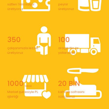
sütten 1 kilo kaşar
peynir
üretiyoruz
üretiyoruz
350
100
çalışanımızla lezzet
araçlık filo ile
üretiyoruz
yollardayız
1000
20 BİN
' lerce
Market şubesiyle PL
kahvaltı sofrasını
işbirliği
süslüyoruz