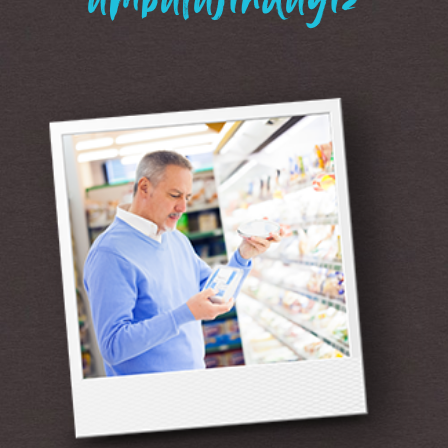
“ambalajındayız”