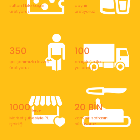
sütten 1 kilo kaşar
peynir
üretiyoruz
üretiyoruz
350
100
çalışanımızla lezzet
araçlık filo ile
üretiyoruz
yollardayız
1000
20 BİN
' lerce
Market şubesiyle PL
kahvaltı sofrasını
işbirliği
süslüyoruz