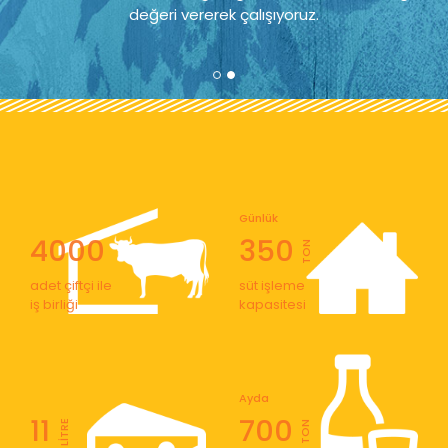
değeri vererek çalışıyoruz.
Günlük
4000
350
TON
adet çiftçi ile
süt işleme
iş birliği
kapasitesi
Ayda
11
700
LİTRE
TON