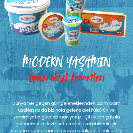
MODERN YAŞAMIN
Geleneksel Lezzetleri
Dünya her geçen gün geleneklerinden adım adım
uzaklaşsa da biz hala geleneksel kültürün ve
samimiyetin gücüne inanıyoruz . Çiftlikten çatala
geleneksel ve leziz süt ürünleri üretebilmek için
sözüne sadık olmanın gereği olarak, süte hak ettiği