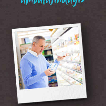
“ambalajındayız”