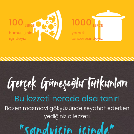
100
1000
' LERCE
' LERCE
hamur işinin
yemek
içindeyiz
tenceresindeyiz
Gerçek Güneşoğlu Tutkunları
Bu lezzeti nerede olsa tanır!
Bazen masmavi gökyüzünde seyahat ederken
yediğiniz o lezzetli
“sandviçin içinde”