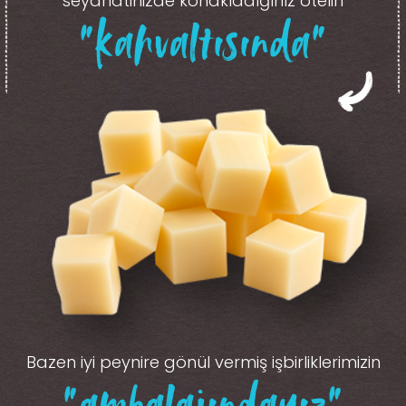
seyahatinizde konakladığınız otelin
“kahvaltısında”
Bazen iyi peynire gönül vermiş işbirliklerimizin