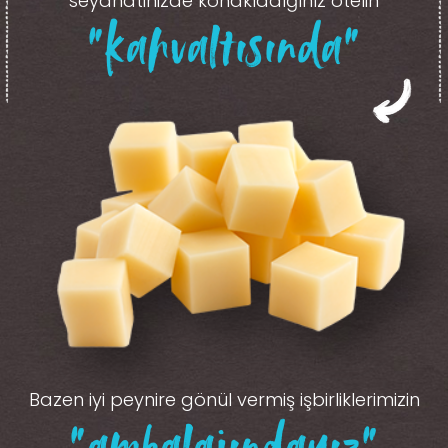
seyahatinizde konakladığınız otelin
“kahvaltısında”
Bazen iyi peynire gönül vermiş işbirliklerimizin