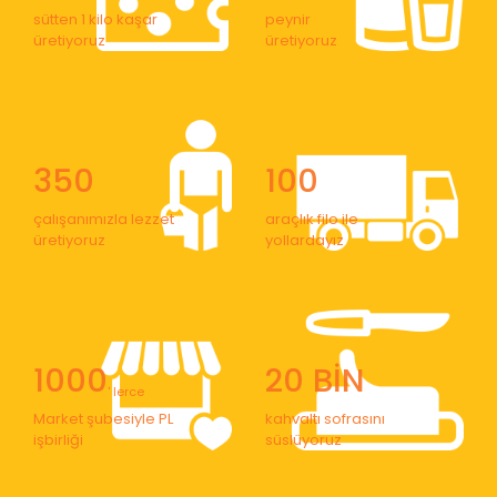
sütten 1 kilo kaşar
peynir
üretiyoruz
üretiyoruz
350
100
çalışanımızla lezzet
araçlık filo ile
üretiyoruz
yollardayız
1000
20 BİN
' lerce
Market şubesiyle PL
kahvaltı sofrasını
işbirliği
süslüyoruz