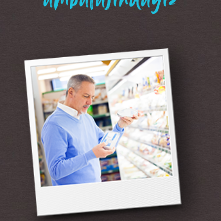
“ambalajındayız”