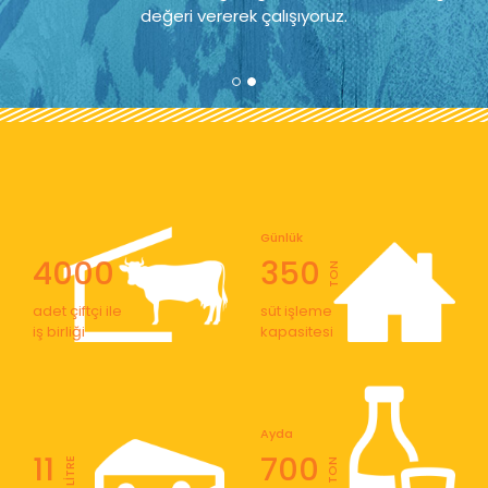
değeri vererek çalışıyoruz.
Günlük
4000
350
TON
adet çiftçi ile
süt işleme
iş birliği
kapasitesi
Ayda
11
700
LİTRE
TON