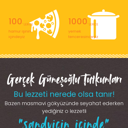
100
1000
' LERCE
' LERCE
hamur işinin
yemek
içindeyiz
tenceresindeyiz
Gerçek Güneşoğlu Tutkunları
Bu lezzeti nerede olsa tanır!
Bazen masmavi gökyüzünde seyahat ederken
yediğiniz o lezzetli
“sandviçin içinde”