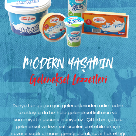
MODERN YAŞAMIN
Geleneksel Lezzetleri
Dünya her geçen gün geleneklerinden adım adım
uzaklaşsa da biz hala geleneksel kültürün ve
samimiyetin gücüne inanıyoruz . Çiftlikten çatala
geleneksel ve leziz süt ürünleri üretebilmek için
sözüne sadık olmanın gereği olarak, süte hak ettiği