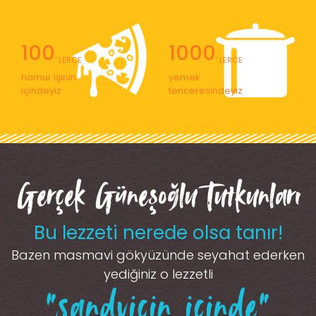
100
1000
' LERCE
' LERCE
hamur işinin
yemek
içindeyiz
tenceresindeyiz
Gerçek Güneşoğlu Tutkunları
Bu lezzeti nerede olsa tanır!
Bazen masmavi gökyüzünde seyahat ederken
yediğiniz o lezzetli
“sandviçin içinde”