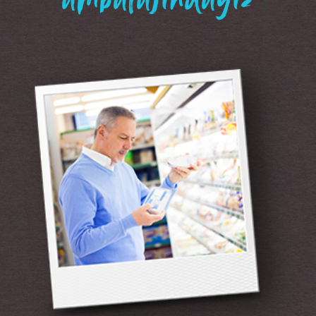
“ambalajındayız”