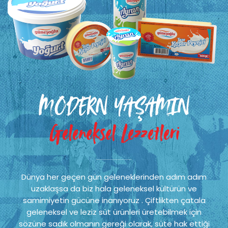
MODERN YAŞAMIN
Geleneksel Lezzetleri
Dünya her geçen gün geleneklerinden adım adım
uzaklaşsa da biz hala geleneksel kültürün ve
samimiyetin gücüne inanıyoruz . Çiftlikten çatala
geleneksel ve leziz süt ürünleri üretebilmek için
sözüne sadık olmanın gereği olarak, süte hak ettiği