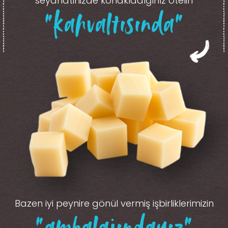
seyahatinizde konakladığınız otelin
“kahvaltısında”
Bazen iyi peynire gönül vermiş işbirliklerimizin