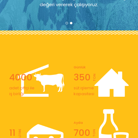
değeri vererek çalışıyoruz.
Günlük
4000
350
TON
adet çiftçi ile
süt işleme
iş birliği
kapasitesi
Ayda
11
700
LİTRE
TON