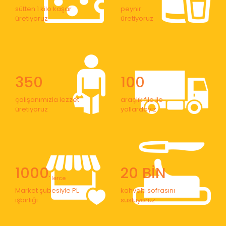
sütten 1 kilo kaşar
peynir
üretiyoruz
üretiyoruz
350
100
çalışanımızla lezzet
araçlık filo ile
üretiyoruz
yollardayız
1000
20 BİN
' lerce
Market şubesiyle PL
kahvaltı sofrasını
işbirliği
süslüyoruz