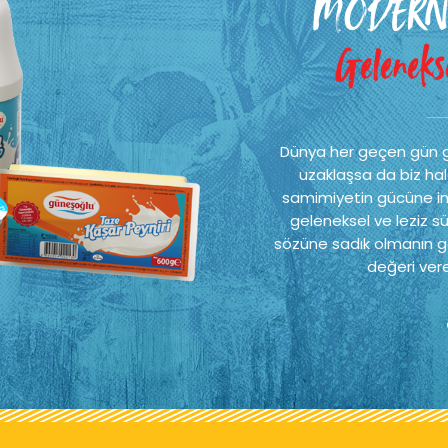
MODERN
Gelenekse
Dünya her geçen gün 
uzaklaşsa da biz hal
samimiyetin gücüne ina
geleneksel ve leziz sü
sözüne sadık olmanın ge
değeri vere