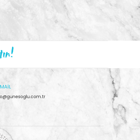
tın!
MAIL
fo@gunesoglu.com.tr