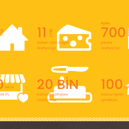
Ayda
11
700
LİTRE
TON
T
sütten 1 kilo kaşar
peynir
üretiyoruz
üretiyoruz
0
20 BİN
100
' lerce
' L
le PL
kahvaltı sofrasını
hamur işinin
süslüyoruz
içindeyiz