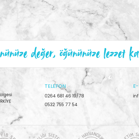
ünüze değer, öğününüze lezzet ka
TELEFON
E-
ölgesi
0264 681 46 19/78
in
RKİYE
0532 755 77 54