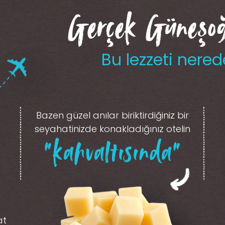
Gerçek Güneşoğl
Bu lezzeti nered
Bazen güzel anılar biriktirdiğiniz
bir
seyahatinizde konakladığınız otelin
“kahvaltısında”
at