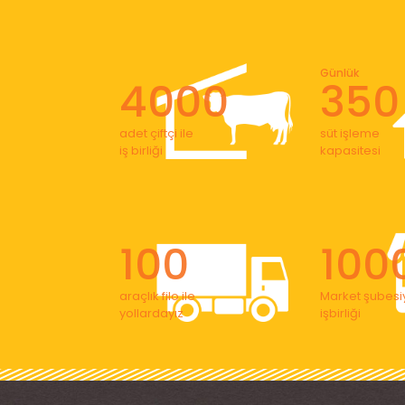
Günlük
4000
350
adet çiftçi ile
süt işleme
iş birliği
kapasitesi
100
100
araçlık filo ile
Market şubesiy
yollardayız
işbirliği