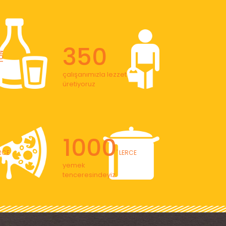
350
ON
çalışanımızla lezzet
üretiyoruz
1000
ERCE
' LERCE
yemek
tenceresindeyiz