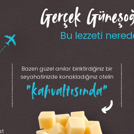
Gerçek Güneşoğl
Bu lezzeti nered
Bazen güzel anılar biriktirdiğiniz
bir
seyahatinizde konakladığınız otelin
“kahvaltısında”
at