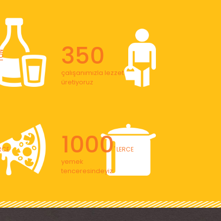
350
ON
çalışanımızla lezzet
üretiyoruz
1000
ERCE
' LERCE
yemek
tenceresindeyiz