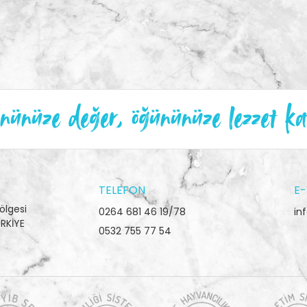
ünüze değer, öğününüze lezzet ka
TELEFON
E-
ölgesi
0264 681 46 19/78
in
RKİYE
0532 755 77 54