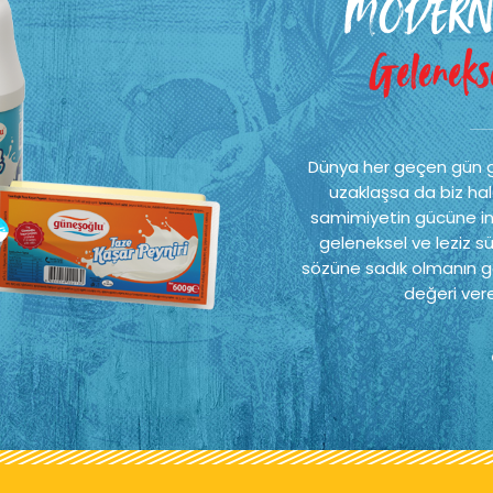
MODERN
Gelenekse
Dünya her geçen gün 
uzaklaşsa da biz hal
samimiyetin gücüne ina
geleneksel ve leziz sü
sözüne sadık olmanın ge
değeri vere