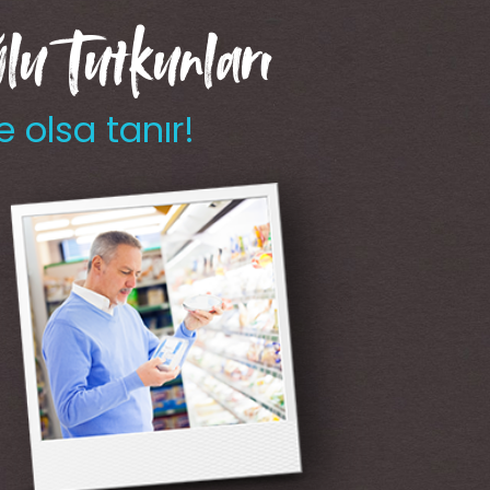
u Tutkunları
e olsa tanır!