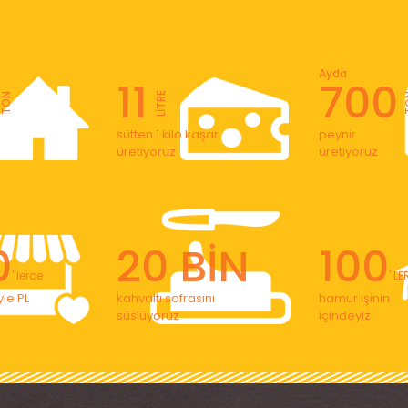
Ayda
11
700
LİTRE
TON
T
sütten 1 kilo kaşar
peynir
üretiyoruz
üretiyoruz
0
20 BİN
100
' lerce
' L
le PL
kahvaltı sofrasını
hamur işinin
süslüyoruz
içindeyiz