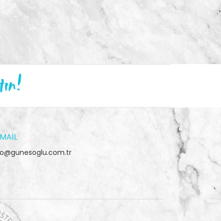
tın!
MAIL
fo@gunesoglu.com.tr