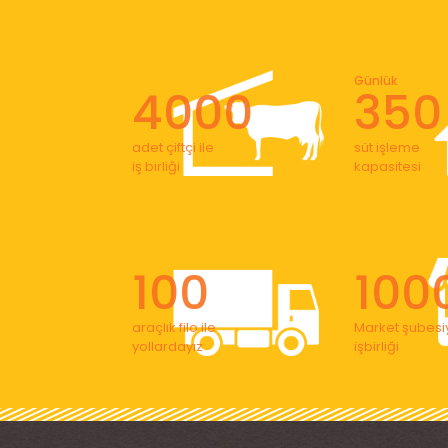
Günlük
4000
350
adet çiftçi ile
süt işleme
iş birliği
kapasitesi
100
100
araçlık filo ile
Market şubesiy
yollardayız
işbirliği