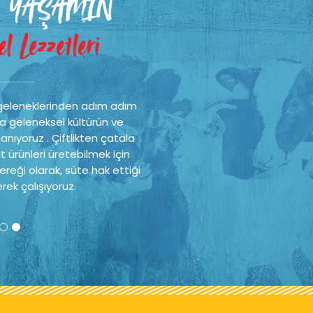
 YAŞAMIN
l Lezzetleri
geleneklerinden adım adım
a geleneksel kültürün ve
nıyoruz . Çiftlikten çatala
t ürünleri üretebilmek için
reği olarak, süte hak ettiği
rek çalışıyoruz.