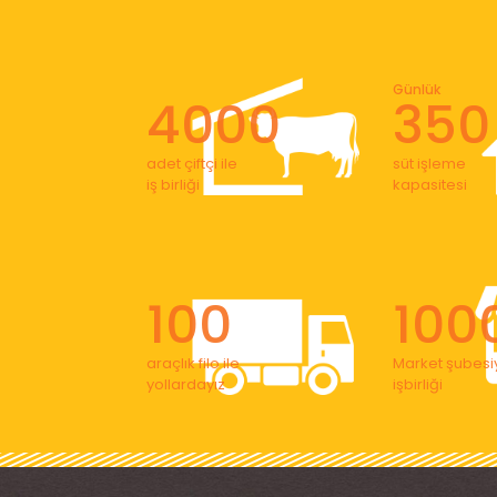
Günlük
4000
350
adet çiftçi ile
süt işleme
iş birliği
kapasitesi
100
100
araçlık filo ile
Market şubesiy
yollardayız
işbirliği