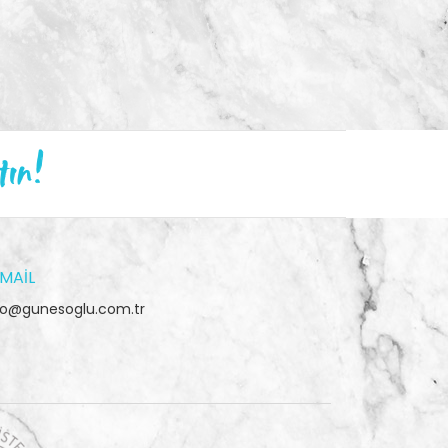
tın!
MAIL
fo@gunesoglu.com.tr