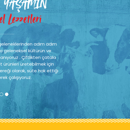
 YAŞAMIN
l Lezzetleri
geleneklerinden adım adım
a geleneksel kültürün ve
nıyoruz . Çiftlikten çatala
t ürünleri üretebilmek için
reği olarak, süte hak ettiği
rek çalışıyoruz.