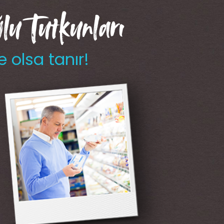
u Tutkunları
e olsa tanır!