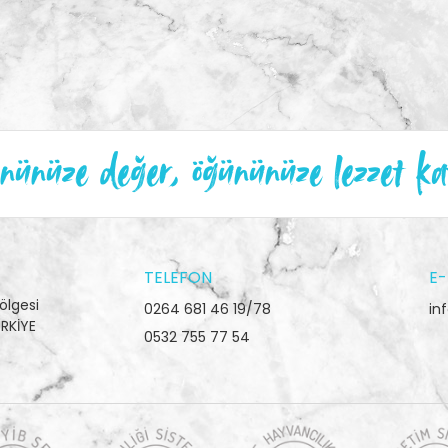
ünüze değer, öğününüze lezzet ka
TELEFON
E-
ölgesi
0264 681 46 19/78
in
RKİYE
0532 755 77 54