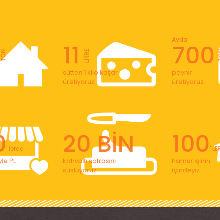
Ayda
11
700
LİTRE
TON
T
sütten 1 kilo kaşar
peynir
üretiyoruz
üretiyoruz
0
20 BİN
100
' lerce
' L
le PL
kahvaltı sofrasını
hamur işinin
süslüyoruz
içindeyiz