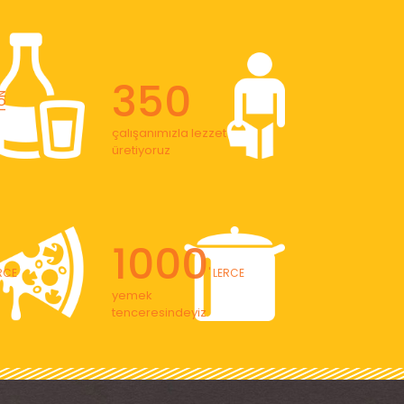
350
ON
çalışanımızla lezzet
üretiyoruz
1000
ERCE
' LERCE
yemek
tenceresindeyiz