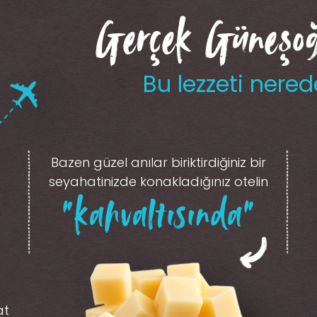
Gerçek Güneşoğl
Bu lezzeti nered
Bazen güzel anılar biriktirdiğiniz
bir
seyahatinizde konakladığınız otelin
“kahvaltısında”
at