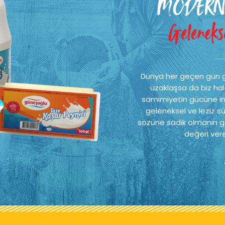
MODERN
Gelenekse
Dünya her geçen gün 
uzaklaşsa da biz hal
samimiyetin gücüne ina
geleneksel ve leziz sü
sözüne sadık olmanın ge
değeri vere