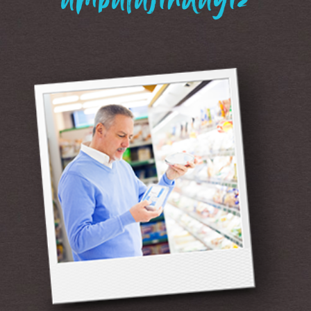
“ambalajındayız”