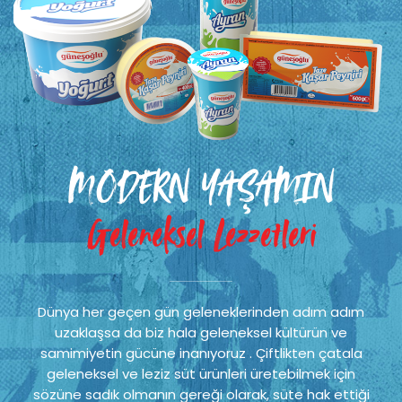
MODERN YAŞAMIN
Geleneksel Lezzetleri
Dünya her geçen gün geleneklerinden adım adım
uzaklaşsa da biz hala geleneksel kültürün ve
samimiyetin gücüne inanıyoruz . Çiftlikten çatala
geleneksel ve leziz süt ürünleri üretebilmek için
sözüne sadık olmanın gereği olarak, süte hak ettiği