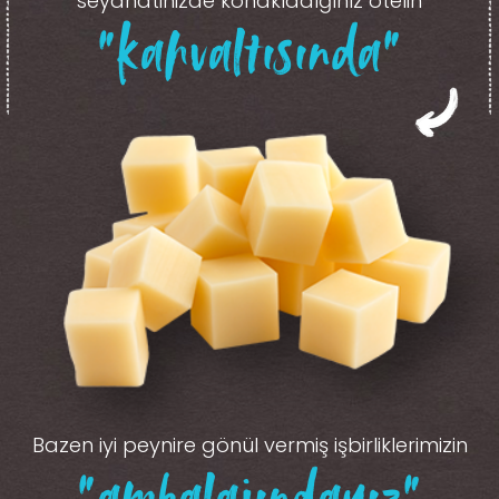
seyahatinizde konakladığınız otelin
“kahvaltısında”
Bazen iyi peynire gönül vermiş işbirliklerimizin