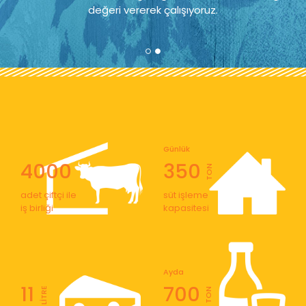
değeri vererek çalışıyoruz.
Günlük
4000
350
TON
adet çiftçi ile
süt işleme
iş birliği
kapasitesi
Ayda
11
700
LİTRE
TON