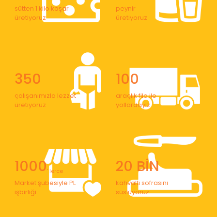
sütten 1 kilo kaşar
peynir
üretiyoruz
üretiyoruz
350
100
çalışanımızla lezzet
araçlık filo ile
üretiyoruz
yollardayız
1000
20 BİN
' lerce
Market şubesiyle PL
kahvaltı sofrasını
işbirliği
süslüyoruz