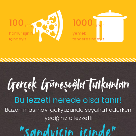
100
1000
' LERCE
' LERCE
hamur işinin
yemek
içindeyiz
tenceresindeyiz
Gerçek Güneşoğlu Tutkunları
Bu lezzeti nerede olsa tanır!
Bazen masmavi gökyüzünde seyahat ederken
yediğiniz o lezzetli
“sandviçin içinde”