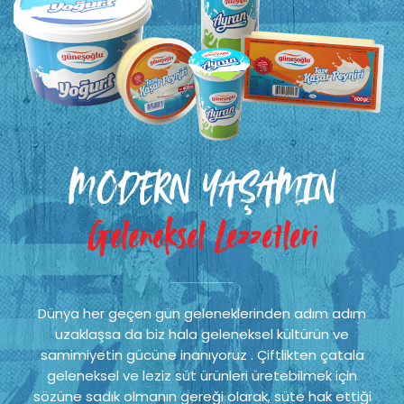
MODERN YAŞAMIN
Geleneksel Lezzetleri
Dünya her geçen gün geleneklerinden adım adım
uzaklaşsa da biz hala geleneksel kültürün ve
samimiyetin gücüne inanıyoruz . Çiftlikten çatala
geleneksel ve leziz süt ürünleri üretebilmek için
sözüne sadık olmanın gereği olarak, süte hak ettiği