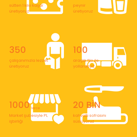
sütten 1 kilo kaşar
peynir
üretiyoruz
üretiyoruz
350
100
çalışanımızla lezzet
araçlık filo ile
üretiyoruz
yollardayız
1000
20 BİN
' lerce
Market şubesiyle PL
kahvaltı sofrasını
işbirliği
süslüyoruz