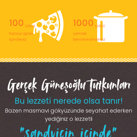
100
1000
' LERCE
' LERCE
hamur işinin
yemek
içindeyiz
tenceresindeyiz
Gerçek Güneşoğlu Tutkunları
Bu lezzeti nerede olsa tanır!
Bazen masmavi gökyüzünde seyahat ederken
yediğiniz o lezzetli
“sandviçin içinde”