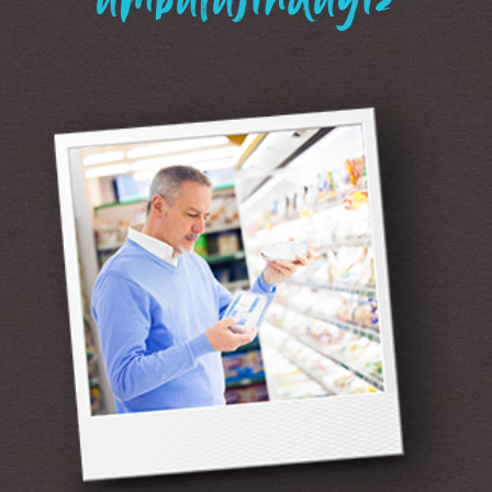
“ambalajındayız”