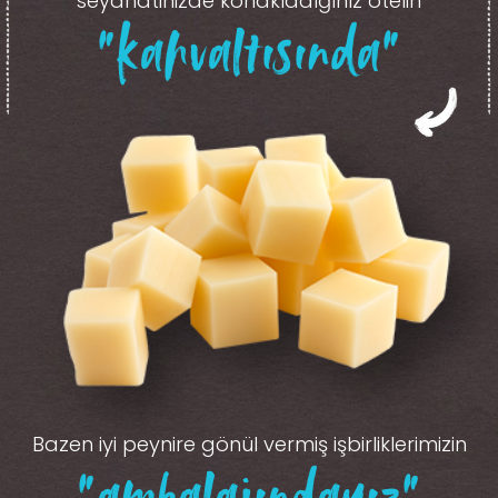
seyahatinizde konakladığınız otelin
“kahvaltısında”
Bazen iyi peynire gönül vermiş işbirliklerimizin