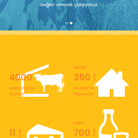
değeri vererek çalışıyoruz.
Günlük
4000
350
TON
adet çiftçi ile
süt işleme
iş birliği
kapasitesi
Ayda
11
700
LİTRE
TON