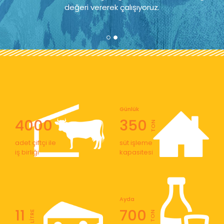
değeri vererek çalışıyoruz.
Günlük
4000
350
TON
adet çiftçi ile
süt işleme
iş birliği
kapasitesi
Ayda
11
700
LİTRE
TON