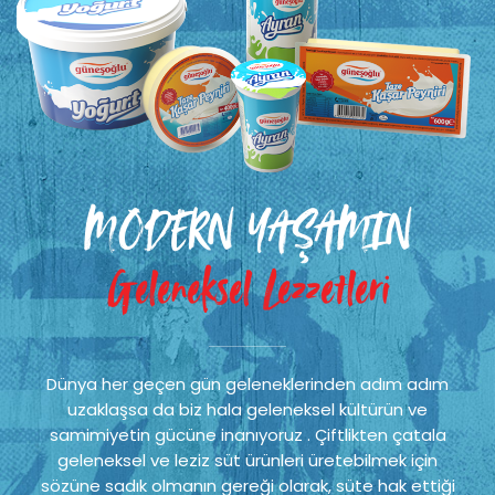
MODERN YAŞAMIN
Geleneksel Lezzetleri
Dünya her geçen gün geleneklerinden adım adım
uzaklaşsa da biz hala geleneksel kültürün ve
samimiyetin gücüne inanıyoruz . Çiftlikten çatala
geleneksel ve leziz süt ürünleri üretebilmek için
sözüne sadık olmanın gereği olarak, süte hak ettiği