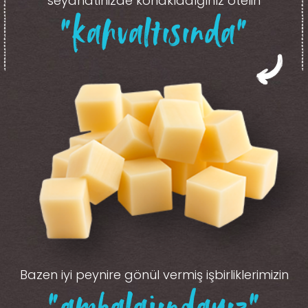
seyahatinizde konakladığınız otelin
“kahvaltısında”
Bazen iyi peynire gönül vermiş işbirliklerimizin