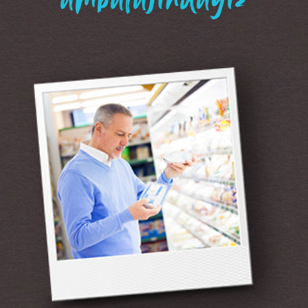
“ambalajındayız”