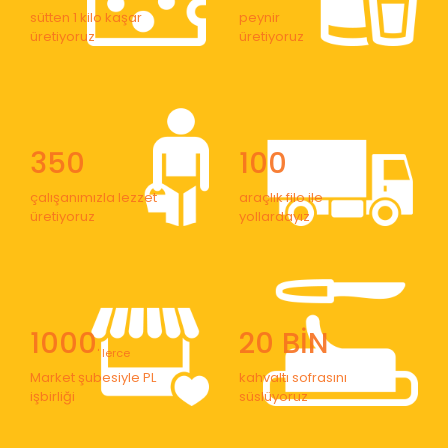
sütten 1 kilo kaşar
peynir
üretiyoruz
üretiyoruz
350
100
çalışanımızla lezzet
araçlık filo ile
üretiyoruz
yollardayız
1000
20 BİN
' lerce
Market şubesiyle PL
kahvaltı sofrasını
işbirliği
süslüyoruz