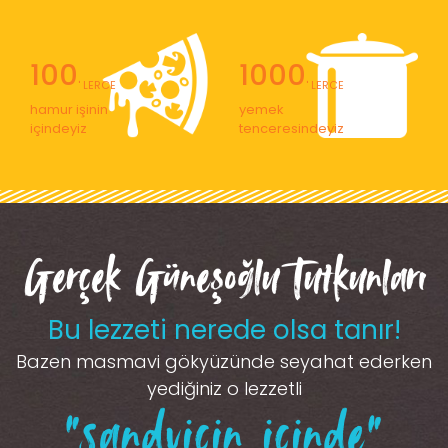
100
1000
' LERCE
' LERCE
hamur işinin
yemek
içindeyiz
tenceresindeyiz
Gerçek Güneşoğlu Tutkunları
Bu lezzeti nerede olsa tanır!
Bazen masmavi gökyüzünde seyahat ederken
yediğiniz o lezzetli
“sandviçin içinde”