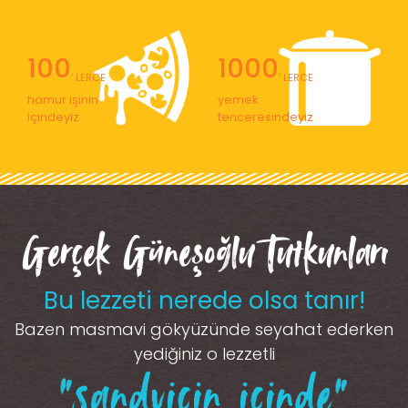
100
1000
' LERCE
' LERCE
hamur işinin
yemek
içindeyiz
tenceresindeyiz
Gerçek Güneşoğlu Tutkunları
Bu lezzeti nerede olsa tanır!
Bazen masmavi gökyüzünde seyahat ederken
yediğiniz o lezzetli
“sandviçin içinde”