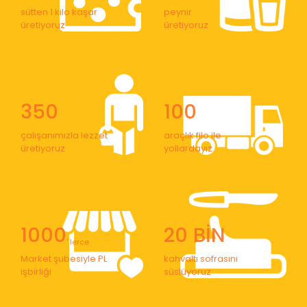
sütten 1 kilo kaşar
peynir
üretiyoruz
üretiyoruz
350
100
çalışanımızla lezzet
araçlık filo ile
üretiyoruz
yollardayız
1000
20 BİN
' lerce
Market şubesiyle PL
kahvaltı sofrasını
işbirliği
süslüyoruz