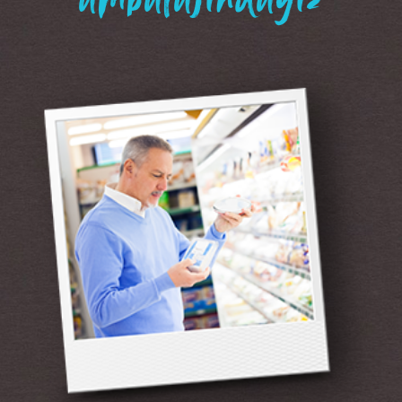
“ambalajındayız”