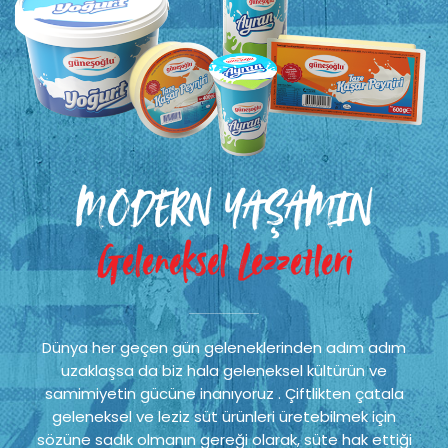
MODERN YAŞAMIN
Geleneksel Lezzetleri
Dünya her geçen gün geleneklerinden adım adım
uzaklaşsa da biz hala geleneksel kültürün ve
samimiyetin gücüne inanıyoruz . Çiftlikten çatala
geleneksel ve leziz süt ürünleri üretebilmek için
sözüne sadık olmanın gereği olarak, süte hak ettiği