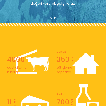
değeri vererek çalışıyoruz.
Günlük
4000
350
TON
adet çiftçi ile
süt işleme
iş birliği
kapasitesi
Ayda
11
700
LİTRE
TON