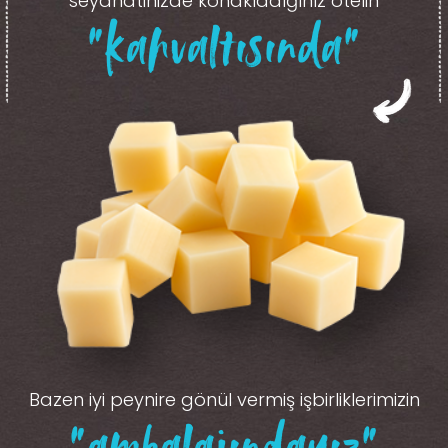
seyahatinizde konakladığınız otelin
“kahvaltısında”
Bazen iyi peynire gönül vermiş işbirliklerimizin