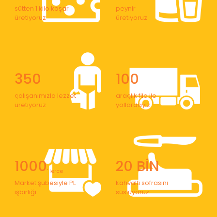
sütten 1 kilo kaşar
peynir
üretiyoruz
üretiyoruz
350
100
çalışanımızla lezzet
araçlık filo ile
üretiyoruz
yollardayız
1000
20 BİN
' lerce
Market şubesiyle PL
kahvaltı sofrasını
işbirliği
süslüyoruz