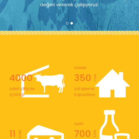
değeri vererek çalışıyoruz.
Günlük
4000
350
TON
adet çiftçi ile
süt işleme
iş birliği
kapasitesi
Ayda
11
700
LİTRE
TON