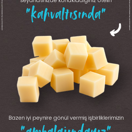
seyahatinizde konakladığınız otelin
“kahvaltısında”
Bazen iyi peynire gönül vermiş işbirliklerimizin