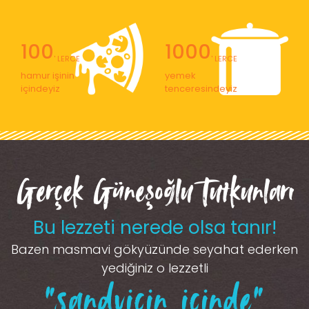
100
1000
' LERCE
' LERCE
hamur işinin
yemek
içindeyiz
tenceresindeyiz
Gerçek Güneşoğlu Tutkunları
Bu lezzeti nerede olsa tanır!
Bazen masmavi gökyüzünde seyahat ederken
yediğiniz o lezzetli
“sandviçin içinde”