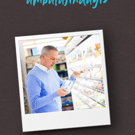
“ambalajındayız”