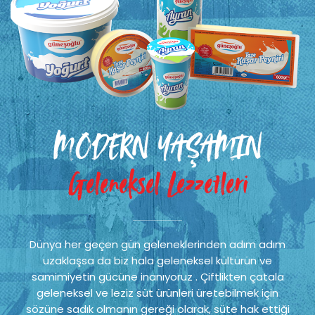
MODERN YAŞAMIN
Geleneksel Lezzetleri
Dünya her geçen gün geleneklerinden adım adım
uzaklaşsa da biz hala geleneksel kültürün ve
samimiyetin gücüne inanıyoruz . Çiftlikten çatala
geleneksel ve leziz süt ürünleri üretebilmek için
sözüne sadık olmanın gereği olarak, süte hak ettiği