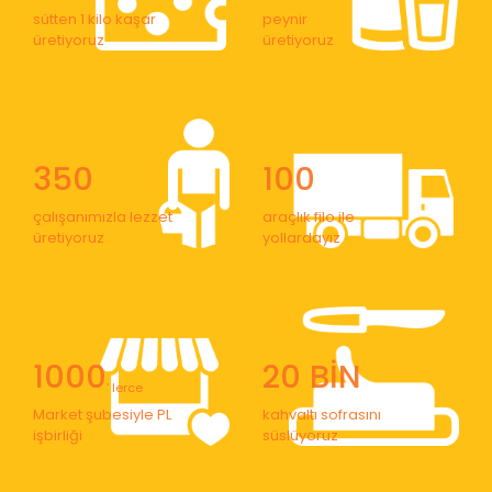
sütten 1 kilo kaşar
peynir
üretiyoruz
üretiyoruz
350
100
çalışanımızla lezzet
araçlık filo ile
üretiyoruz
yollardayız
1000
20 BİN
' lerce
Market şubesiyle PL
kahvaltı sofrasını
işbirliği
süslüyoruz