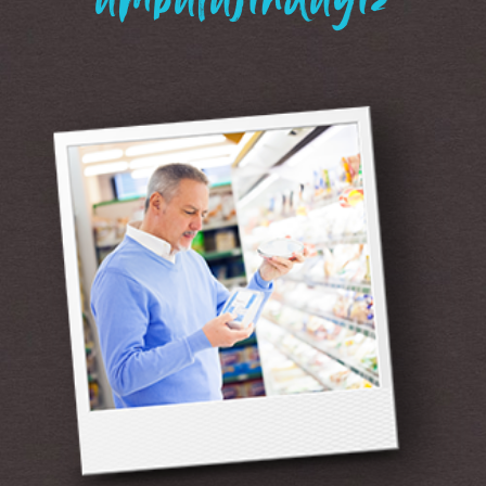
“ambalajındayız”