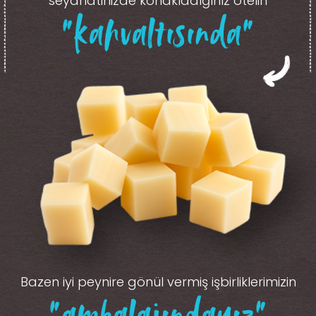
seyahatinizde konakladığınız otelin
“kahvaltısında”
Bazen iyi peynire gönül vermiş işbirliklerimizin