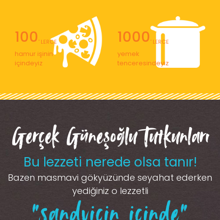
100
1000
' LERCE
' LERCE
hamur işinin
yemek
içindeyiz
tenceresindeyiz
Gerçek Güneşoğlu Tutkunları
Bu lezzeti nerede olsa tanır!
Bazen masmavi gökyüzünde seyahat ederken
yediğiniz o lezzetli
“sandviçin içinde”