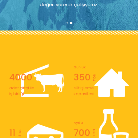
değeri vererek çalışıyoruz.
Günlük
4000
350
TON
adet çiftçi ile
süt işleme
iş birliği
kapasitesi
Ayda
11
700
LİTRE
TON