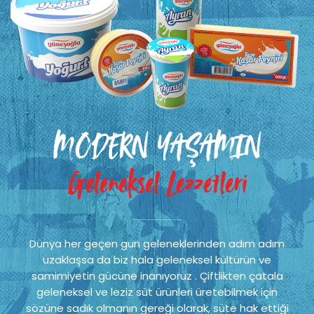
MODERN YAŞAMIN
Geleneksel Lezzetleri
Dünya her geçen gün geleneklerinden adım adım
uzaklaşsa da biz hala geleneksel kültürün ve
samimiyetin gücüne inanıyoruz . Çiftlikten çatala
geleneksel ve leziz süt ürünleri üretebilmek için
sözüne sadık olmanın gereği olarak, süte hak ettiği