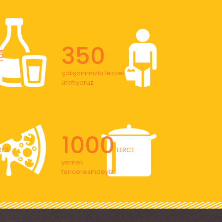
350
ON
çalışanımızla lezzet
üretiyoruz
1000
ERCE
' LERCE
yemek
tenceresindeyiz