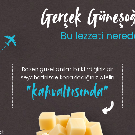
Gerçek Güneşoğl
Bu lezzeti nered
Bazen güzel anılar biriktirdiğiniz
bir
seyahatinizde konakladığınız otelin
“kahvaltısında”
at