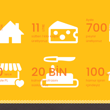
Ayda
11
700
LİTRE
TON
T
sütten 1 kilo kaşar
peynir
üretiyoruz
üretiyoruz
0
20 BİN
100
' lerce
' L
le PL
kahvaltı sofrasını
hamur işinin
süslüyoruz
içindeyiz