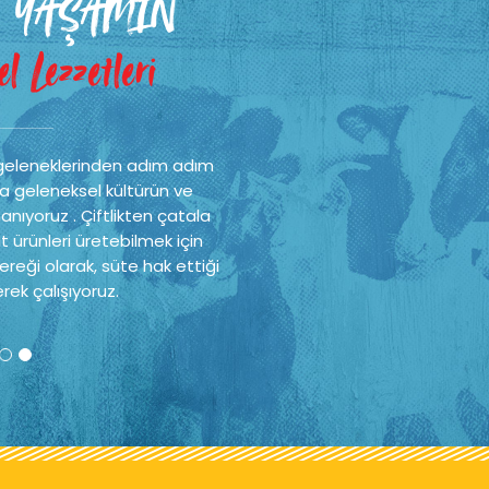
 YAŞAMIN
l Lezzetleri
geleneklerinden adım adım
a geleneksel kültürün ve
nıyoruz . Çiftlikten çatala
t ürünleri üretebilmek için
reği olarak, süte hak ettiği
rek çalışıyoruz.