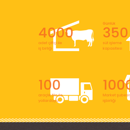
Günlük
4000
350
adet çiftçi ile
süt işleme
iş birliği
kapasitesi
100
100
araçlık filo ile
Market şubesiy
yollardayız
işbirliği