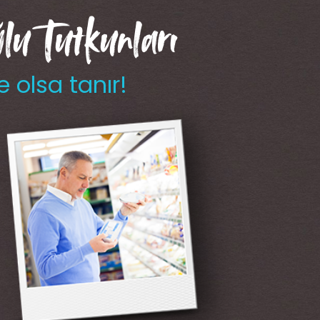
u Tutkunları
e olsa tanır!