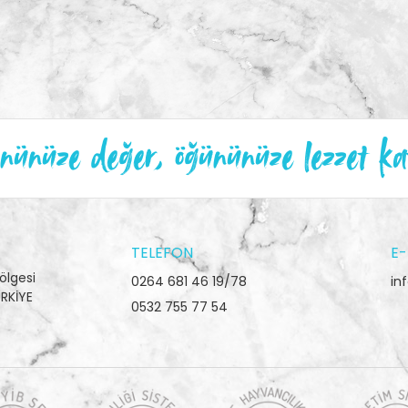
ünüze değer, öğününüze lezzet ka
TELEFON
E-
ölgesi
0264 681 46 19/78
in
RKİYE
0532 755 77 54