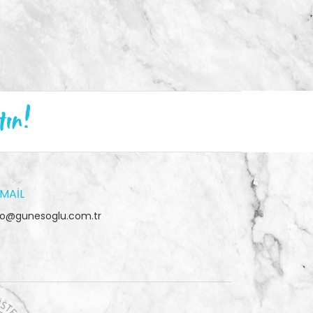
tın!
MAIL
fo@gunesoglu.com.tr