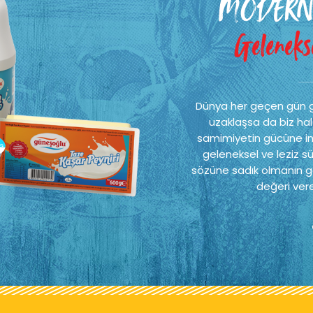
MODERN
Gelenekse
Dünya her geçen gün 
uzaklaşsa da biz hal
samimiyetin gücüne ina
geleneksel ve leziz sü
sözüne sadık olmanın ge
değeri vere