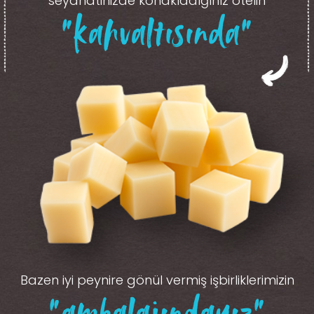
seyahatinizde konakladığınız otelin
“kahvaltısında”
Bazen iyi peynire gönül vermiş işbirliklerimizin