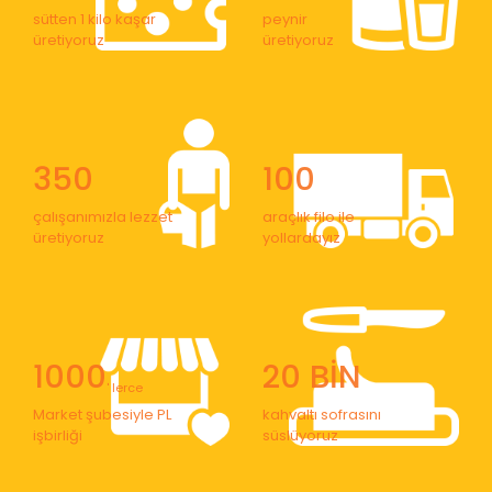
sütten 1 kilo kaşar
peynir
üretiyoruz
üretiyoruz
350
100
çalışanımızla lezzet
araçlık filo ile
üretiyoruz
yollardayız
1000
20 BİN
' lerce
Market şubesiyle PL
kahvaltı sofrasını
işbirliği
süslüyoruz