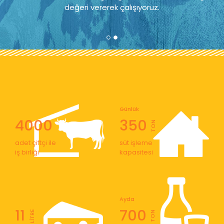
değeri vererek çalışıyoruz.
Günlük
4000
350
TON
adet çiftçi ile
süt işleme
iş birliği
kapasitesi
Ayda
11
700
LİTRE
TON