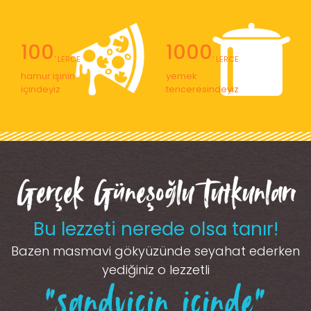
100
1000
' LERCE
' LERCE
hamur işinin
yemek
içindeyiz
tenceresindeyiz
Gerçek Güneşoğlu Tutkunları
Bu lezzeti nerede olsa tanır!
Bazen masmavi gökyüzünde seyahat ederken
yediğiniz o lezzetli
“sandviçin içinde”