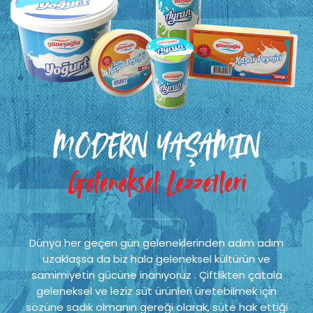
MODERN YAŞAMIN
Geleneksel Lezzetleri
Dünya her geçen gün geleneklerinden adım adım
uzaklaşsa da biz hala geleneksel kültürün ve
samimiyetin gücüne inanıyoruz . Çiftlikten çatala
geleneksel ve leziz süt ürünleri üretebilmek için
sözüne sadık olmanın gereği olarak, süte hak ettiği