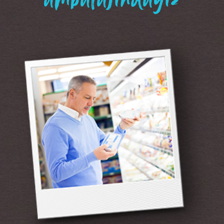
“ambalajındayız”