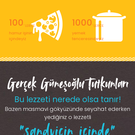
100
1000
' LERCE
' LERCE
hamur işinin
yemek
içindeyiz
tenceresindeyiz
Gerçek Güneşoğlu Tutkunları
Bu lezzeti nerede olsa tanır!
Bazen masmavi gökyüzünde seyahat ederken
yediğiniz o lezzetli
“sandviçin içinde”