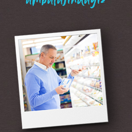
“ambalajındayız”