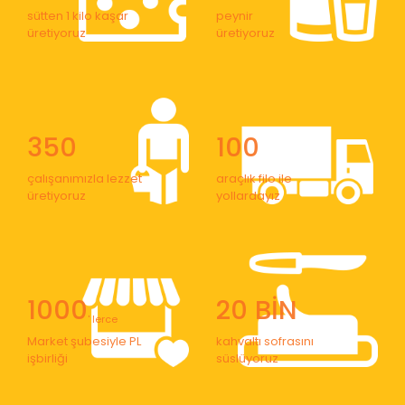
sütten 1 kilo kaşar
peynir
üretiyoruz
üretiyoruz
350
100
çalışanımızla lezzet
araçlık filo ile
üretiyoruz
yollardayız
1000
20 BİN
' lerce
Market şubesiyle PL
kahvaltı sofrasını
işbirliği
süslüyoruz