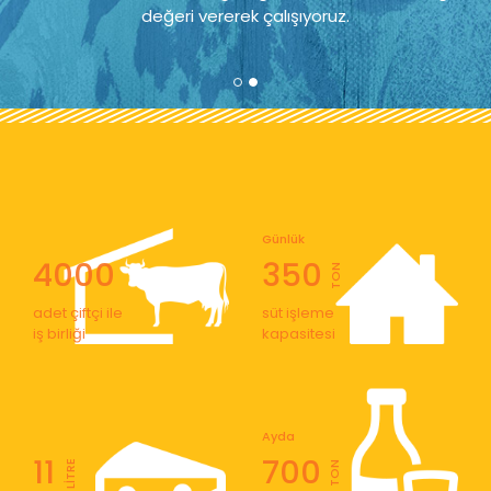
değeri vererek çalışıyoruz.
Günlük
4000
350
TON
adet çiftçi ile
süt işleme
iş birliği
kapasitesi
Ayda
11
700
LİTRE
TON