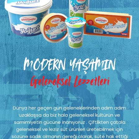
MODERN YAŞAMIN
Geleneksel Lezzetleri
Dünya her geçen gün geleneklerinden adım adım
uzaklaşsa da biz hala geleneksel kültürün ve
samimiyetin gücüne inanıyoruz . Çiftlikten çatala
geleneksel ve leziz süt ürünleri üretebilmek için
sözüne sadık olmanın gereği olarak, süte hak ettiği