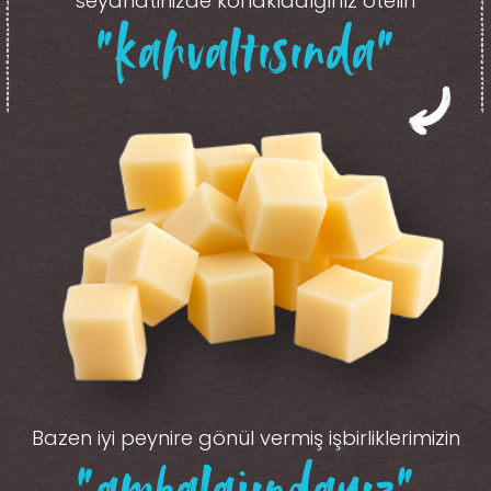
seyahatinizde konakladığınız otelin
“kahvaltısında”
Bazen iyi peynire gönül vermiş işbirliklerimizin