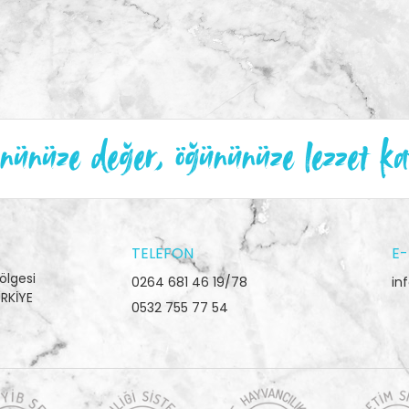
ünüze değer, öğününüze lezzet ka
TELEFON
E-
ölgesi
0264 681 46 19/78
in
RKİYE
0532 755 77 54