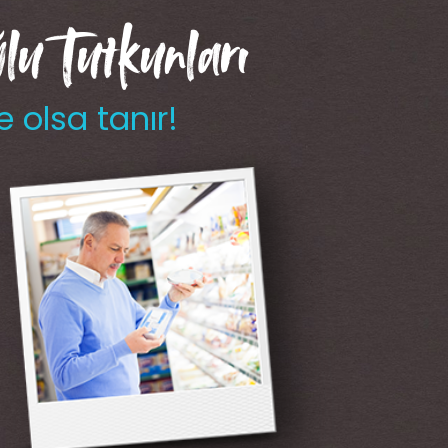
u Tutkunları
e olsa tanır!