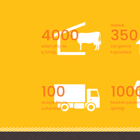
Günlük
4000
350
adet çiftçi ile
süt işleme
iş birliği
kapasitesi
100
100
araçlık filo ile
Market şubesiy
yollardayız
işbirliği