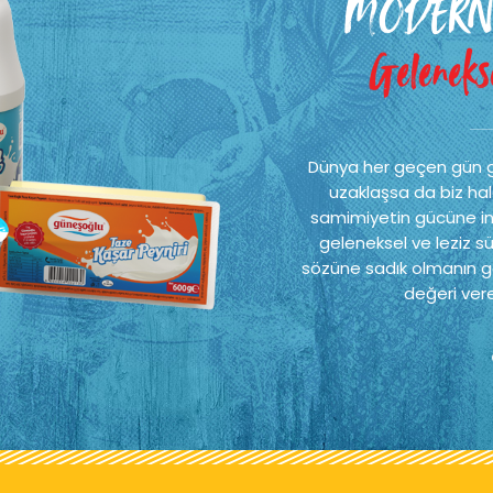
MODERN
MODERN
Gelenekse
Gelenekse
Dünya her geçen gün 
Dünya her geçen gün 
uzaklaşsa da biz hal
uzaklaşsa da biz hal
samimiyetin gücüne ina
samimiyetin gücüne ina
geleneksel ve leziz sü
geleneksel ve leziz sü
sözüne sadık olmanın ge
sözüne sadık olmanın ge
değeri vere
değeri vere