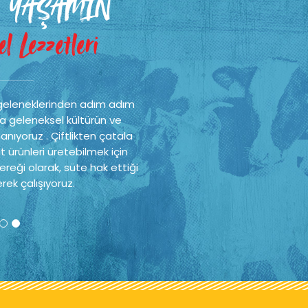
 YAŞAMIN
 YAŞAMIN
l Lezzetleri
l Lezzetleri
geleneklerinden adım adım
geleneklerinden adım adım
a geleneksel kültürün ve
a geleneksel kültürün ve
nıyoruz . Çiftlikten çatala
nıyoruz . Çiftlikten çatala
t ürünleri üretebilmek için
t ürünleri üretebilmek için
reği olarak, süte hak ettiği
reği olarak, süte hak ettiği
rek çalışıyoruz.
rek çalışıyoruz.