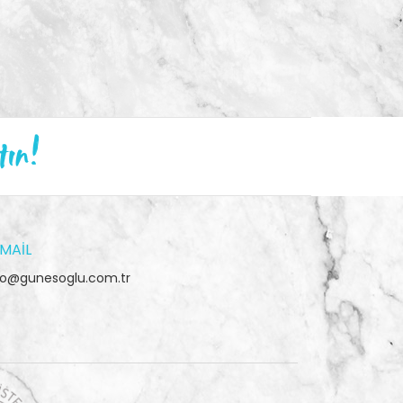
tın!
MAIL
fo@gunesoglu.com.tr