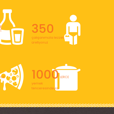
350
ON
çalışanımızla lezzet
üretiyoruz
1000
ERCE
' LERCE
yemek
tenceresindeyiz