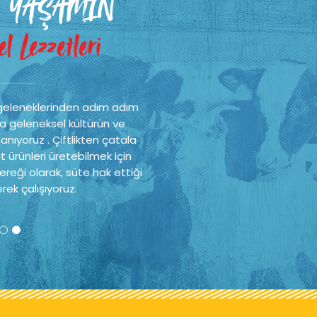
 YAŞAMIN
l Lezzetleri
geleneklerinden adım adım
a geleneksel kültürün ve
nıyoruz . Çiftlikten çatala
t ürünleri üretebilmek için
reği olarak, süte hak ettiği
rek çalışıyoruz.