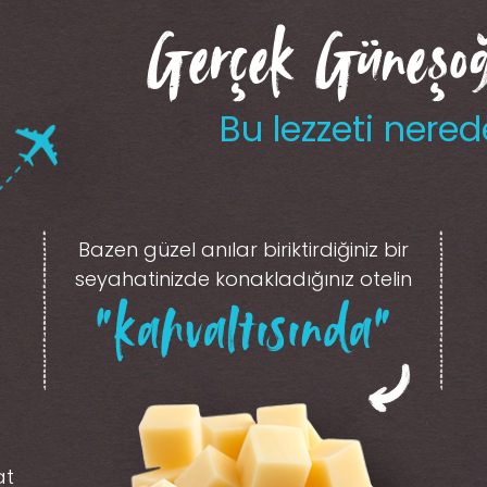
Gerçek Güneşoğl
Bu lezzeti nered
Bazen güzel anılar biriktirdiğiniz
bir
seyahatinizde konakladığınız otelin
“kahvaltısında”
at