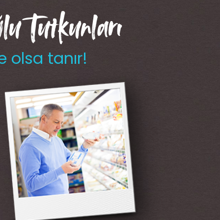
u Tutkunları
e olsa tanır!