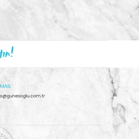
tın!
MAIL
fo@gunesoglu.com.tr