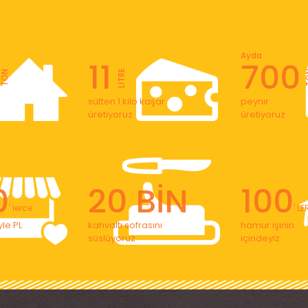
Ayda
11
700
LİTRE
TON
T
sütten 1 kilo kaşar
peynir
üretiyoruz
üretiyoruz
0
20 BİN
100
' lerce
' L
le PL
kahvaltı sofrasını
hamur işinin
süslüyoruz
içindeyiz