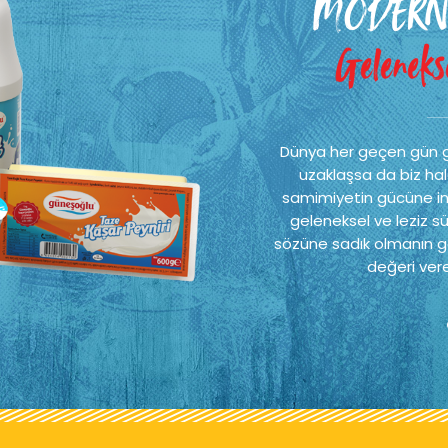
MODERN
Gelenekse
Dünya her geçen gün 
uzaklaşsa da biz hal
samimiyetin gücüne ina
geleneksel ve leziz sü
sözüne sadık olmanın ge
değeri vere