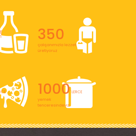
350
ON
çalışanımızla lezzet
üretiyoruz
1000
ERCE
' LERCE
yemek
tenceresindeyiz