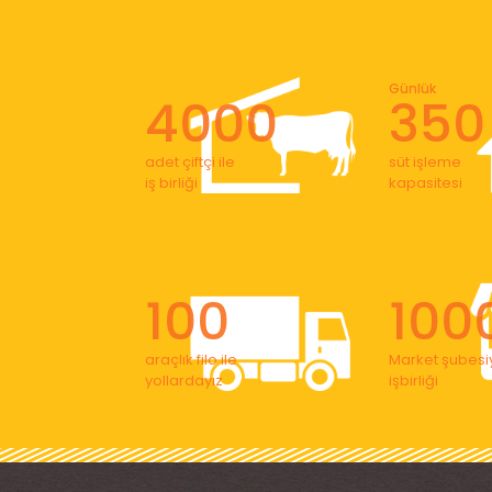
Günlük
4000
350
adet çiftçi ile
süt işleme
iş birliği
kapasitesi
100
100
araçlık filo ile
Market şubesiy
yollardayız
işbirliği