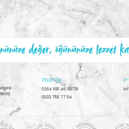
ünüze değer, öğününüze lezzet ka
TELEFON
E-
ölgesi
0264 681 46 19/78
in
RKİYE
0532 755 77 54