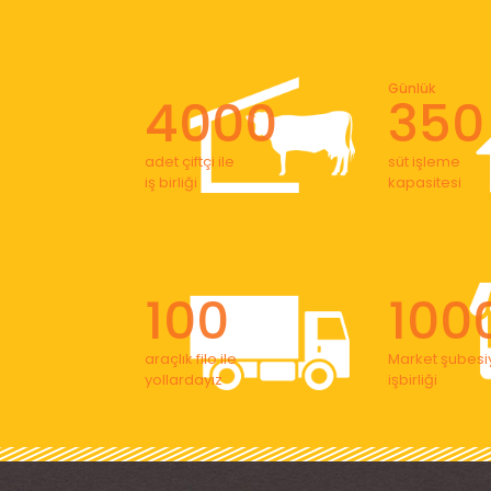
Günlük
4000
350
adet çiftçi ile
süt işleme
iş birliği
kapasitesi
100
100
araçlık filo ile
Market şubesiy
yollardayız
işbirliği