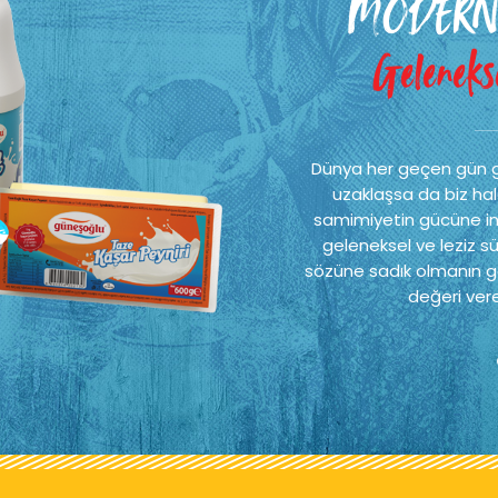
MODERN
Gelenekse
Dünya her geçen gün 
uzaklaşsa da biz hal
samimiyetin gücüne ina
geleneksel ve leziz sü
sözüne sadık olmanın ge
değeri vere