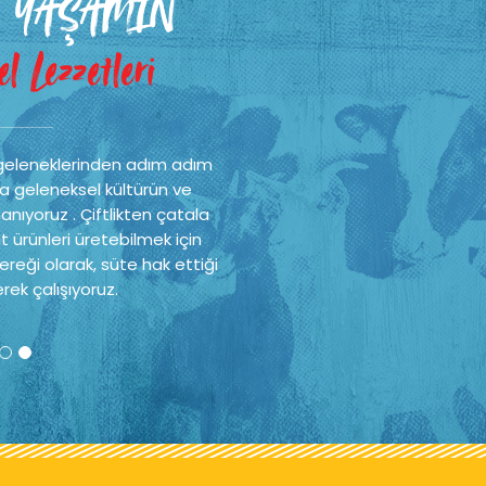
 YAŞAMIN
l Lezzetleri
geleneklerinden adım adım
a geleneksel kültürün ve
nıyoruz . Çiftlikten çatala
t ürünleri üretebilmek için
reği olarak, süte hak ettiği
rek çalışıyoruz.