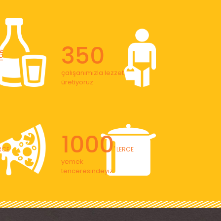
350
ON
çalışanımızla lezzet
üretiyoruz
1000
ERCE
' LERCE
yemek
tenceresindeyiz