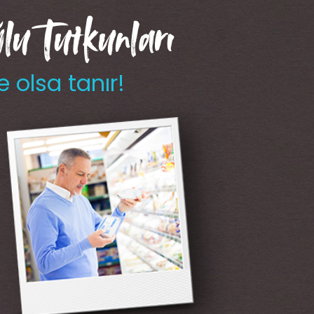
u Tutkunları
e olsa tanır!