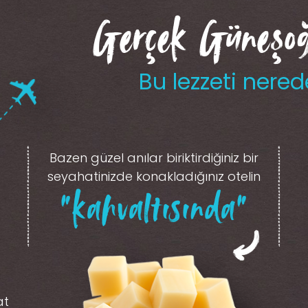
Gerçek Güneşoğl
Bu lezzeti nered
Bazen güzel anılar biriktirdiğiniz
bir
seyahatinizde konakladığınız otelin
“kahvaltısında”
at