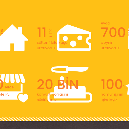
Ayda
11
700
LİTRE
TON
T
sütten 1 kilo kaşar
peynir
üretiyoruz
üretiyoruz
0
20 BİN
100
' lerce
' L
le PL
kahvaltı sofrasını
hamur işinin
süslüyoruz
içindeyiz