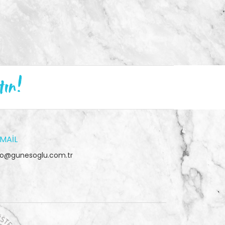
tın!
MAIL
fo@gunesoglu.com.tr