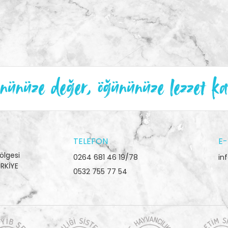
ünüze değer, öğününüze lezzet ka
TELEFON
E-
ölgesi
0264 681 46 19/78
in
RKİYE
0532 755 77 54