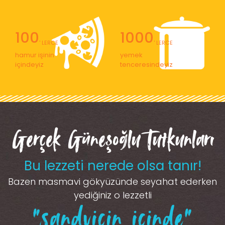
100
1000
' LERCE
' LERCE
hamur işinin
yemek
içindeyiz
tenceresindeyiz
Gerçek Güneşoğlu Tutkunları
Bu lezzeti nerede olsa tanır!
Bazen masmavi gökyüzünde seyahat ederken
yediğiniz o lezzetli
“sandviçin içinde”