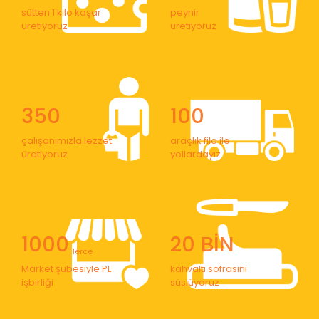
sütten 1 kilo kaşar
peynir
üretiyoruz
üretiyoruz
350
100
çalışanımızla lezzet
araçlık filo ile
üretiyoruz
yollardayız
1000
20 BİN
' lerce
Market şubesiyle PL
kahvaltı sofrasını
işbirliği
süslüyoruz