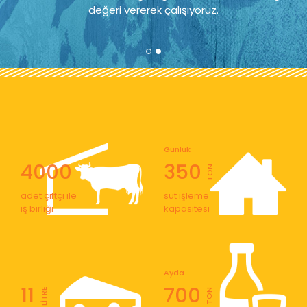
değeri vererek çalışıyoruz.
Günlük
4000
350
TON
adet çiftçi ile
süt işleme
iş birliği
kapasitesi
Ayda
11
700
LİTRE
TON