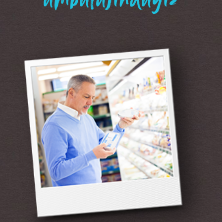
“ambalajındayız”