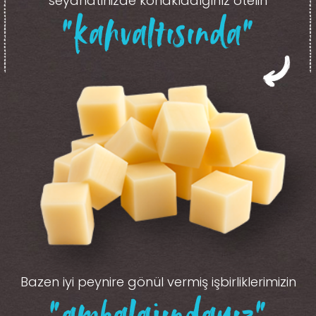
seyahatinizde konakladığınız otelin
“kahvaltısında”
Bazen iyi peynire gönül vermiş işbirliklerimizin