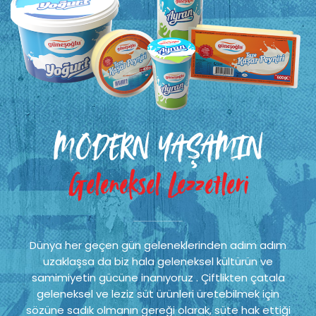
MODERN YAŞAMIN
Geleneksel Lezzetleri
Dünya her geçen gün geleneklerinden adım adım
uzaklaşsa da biz hala geleneksel kültürün ve
samimiyetin gücüne inanıyoruz . Çiftlikten çatala
geleneksel ve leziz süt ürünleri üretebilmek için
sözüne sadık olmanın gereği olarak, süte hak ettiği