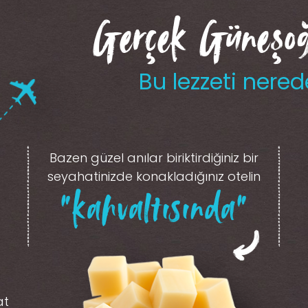
Gerçek Güneşoğl
Bu lezzeti nered
Bazen güzel anılar biriktirdiğiniz
bir
seyahatinizde konakladığınız otelin
“kahvaltısında”
at