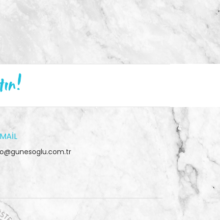
tın!
MAIL
fo@gunesoglu.com.tr