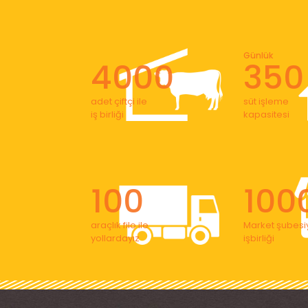
Günlük
4000
350
adet çiftçi ile
süt işleme
iş birliği
kapasitesi
100
100
araçlık filo ile
Market şubesiy
yollardayız
işbirliği