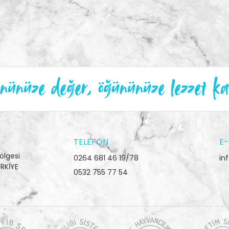
ünüze değer, öğününüze lezzet ka
TELEFON
E-
ölgesi
0264 681 46 19/78
in
RKİYE
0532 755 77 54