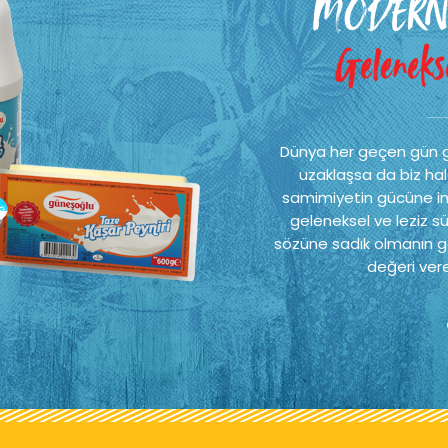
MODERN
Gelenekse
Dünya her geçen gün 
uzaklaşsa da biz hal
samimiyetin gücüne ina
geleneksel ve leziz sü
sözüne sadık olmanın ge
değeri vere