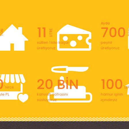
Ayda
11
700
LİTRE
TON
T
sütten 1 kilo kaşar
peynir
üretiyoruz
üretiyoruz
0
20 BİN
100
' lerce
' L
le PL
kahvaltı sofrasını
hamur işinin
süslüyoruz
içindeyiz