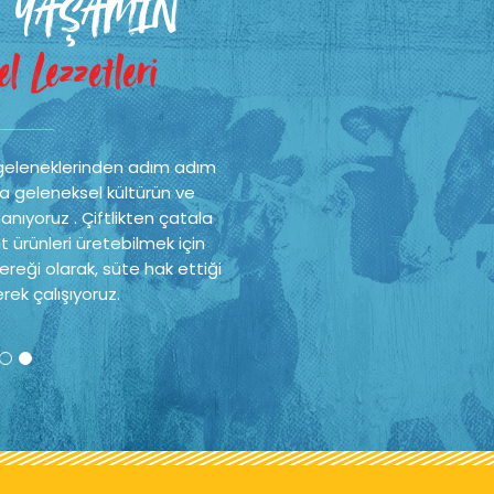
 YAŞAMIN
l Lezzetleri
geleneklerinden adım adım
a geleneksel kültürün ve
nıyoruz . Çiftlikten çatala
t ürünleri üretebilmek için
reği olarak, süte hak ettiği
rek çalışıyoruz.