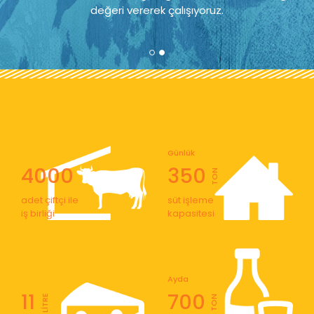
değeri vererek çalışıyoruz.
Günlük
4000
350
TON
adet çiftçi ile
süt işleme
iş birliği
kapasitesi
Ayda
11
700
LİTRE
TON