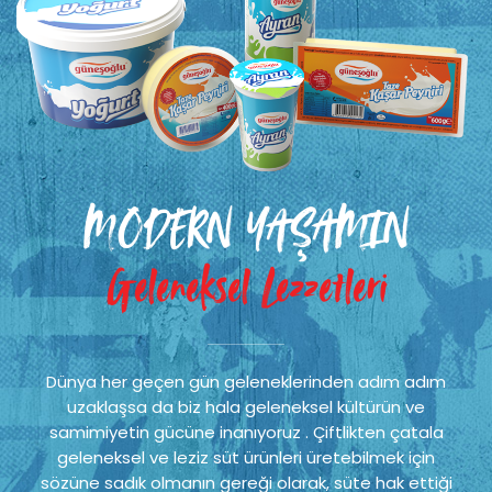
MODERN YAŞAMIN
Geleneksel Lezzetleri
Dünya her geçen gün geleneklerinden adım adım
uzaklaşsa da biz hala geleneksel kültürün ve
samimiyetin gücüne inanıyoruz . Çiftlikten çatala
geleneksel ve leziz süt ürünleri üretebilmek için
sözüne sadık olmanın gereği olarak, süte hak ettiği