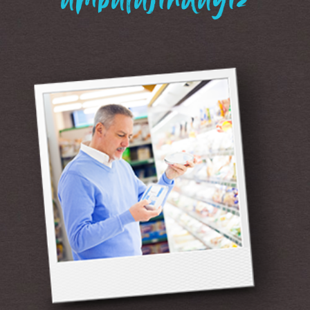
“ambalajındayız”