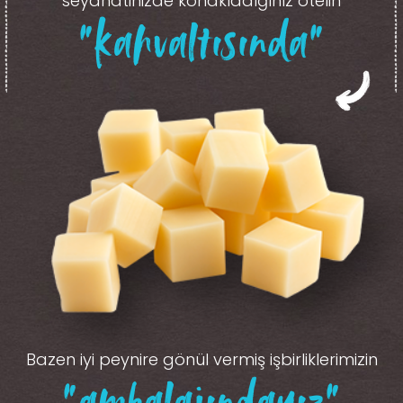
seyahatinizde konakladığınız otelin
“kahvaltısında”
Bazen iyi peynire gönül vermiş işbirliklerimizin