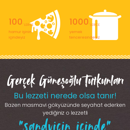
100
1000
' LERCE
' LERCE
hamur işinin
yemek
içindeyiz
tenceresindeyiz
Gerçek Güneşoğlu Tutkunları
Bu lezzeti nerede olsa tanır!
Bazen masmavi gökyüzünde seyahat ederken
yediğiniz o lezzetli
“sandviçin içinde”