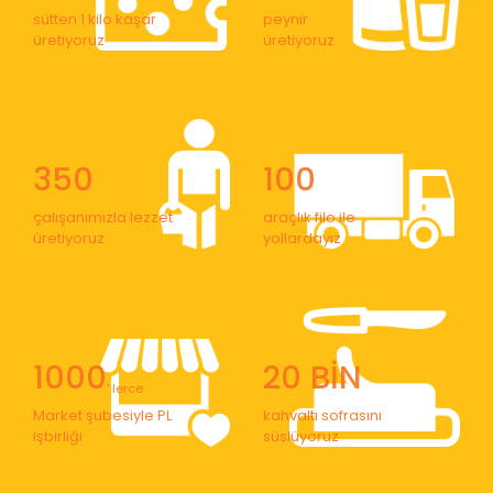
sütten 1 kilo kaşar
peynir
üretiyoruz
üretiyoruz
350
100
çalışanımızla lezzet
araçlık filo ile
üretiyoruz
yollardayız
1000
20 BİN
' lerce
Market şubesiyle PL
kahvaltı sofrasını
işbirliği
süslüyoruz